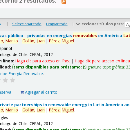
tornó 2 resultados.
|
Seleccionar todo
Limpiar todo
|
Seleccionar títulos para:
o
nzas público - privadas en energías
renovables
en América
La
lo,
Manlio
|
Gollán,
Juan
|
Pérez,
Miguel
.
spañol
ntiago de Chile: CEPAL, 2012
n línea:
Haga clic para acceso en línea
|
Haga clic para acceso en líne
lidad:
Ítems disponibles para préstamo:
Signatura topográfica:
3
ribe-Energía Renovable
.
eserva
Agregar al carrito
 private partnerships in renewable energy in Latin America a
lo,
Manlio
|
Gollán,
Juan
|
Pérez,
Miguel
.
nglés
ntiago de Chile: CEPAL, 2012
lidad:
Ítems disponibles para préstamo:
Signatura topográfica:
3