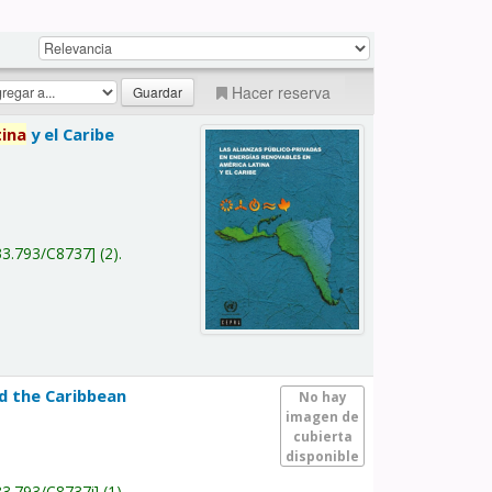
Hacer reserva
tina
y el Caribe
a
33.793/C8737
(2).
nd the Caribbean
No hay
imagen de
cubierta
disponible
33.793/C8737i
(1).