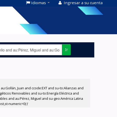
Idiomas
Ingresar a su cuenta
Ir
u:Gollán, Juan and ccode:EXT and su-to:Alianzas and
rgéticos Renovables and su-to:Energía Eléctrica and
vables and au:Pérez, Miguel and su-geo:América Latina
st,st-numeric=0) )'