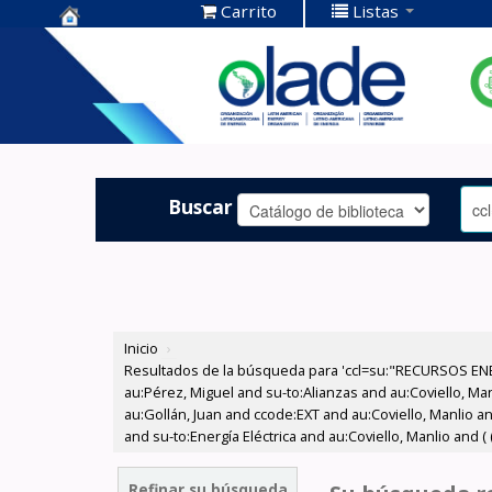
Carrito
Listas
Centro de
Documentación
OLADE -
Buscar
Inicio
›
Resultados de la búsqueda para 'ccl=su:"RECURSOS ENE
au:Pérez, Miguel and su-to:Alianzas and au:Coviello, Ma
au:Gollán, Juan and ccode:EXT and au:Coviello, Manlio 
and su-to:Energía Eléctrica and au:Coviello, Manlio and (
Refinar su búsqueda