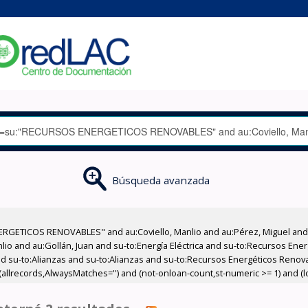
Búsqueda avanzada
RGETICOS RENOVABLES" and au:Coviello, Manlio and au:Pérez, Miguel and a
nlio and au:Gollán, Juan and su-to:Energía Eléctrica and su-to:Recursos Ene
and su-to:Alianzas and su-to:Alianzas and su-to:Recursos Energéticos Reno
 (allrecords,AlwaysMatches='') and (not-onloan-count,st-numeric >= 1) and (lo