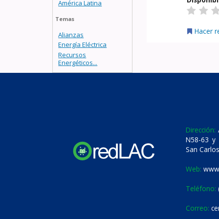
América Latina
Temas
Hacer r
Alianzas
Energía Eléctrica
Recursos
Energéticos...
Dirección:
A
N58-63 y 
San Carlos
Web:
www.
Teléfono:
Correo:
ce