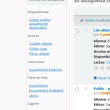
Su búsqueda re
Disponibilidad
Limitar a ítems
Quitar resaltad
actualmente
disponibles.
1.
Las alia
por
Coviel
Autores
Idioma:
E
Coviello, Manlio
Editor:
Sa
Gollán, Juan
Acceso e
Pérez, Miguel
Disponibi
Listas:
Ca
Colecciones
Documentos Externos
Hacer r
Tipos de ítem
Documentos
2.
Public -
Documentos (Digitales)
por
Coviel
Libros
Idioma:
I
Lugares
Editor:
Sa
Disponibi