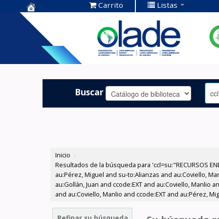
Carrito
Listas
Centro de
Documentación
OLADE -
Buscar
Inicio
›
Resultados de la búsqueda para 'ccl=su:"RECURSOS ENE
au:Pérez, Miguel and su-to:Alianzas and au:Coviello, Ma
au:Gollán, Juan and ccode:EXT and au:Coviello, Manlio 
and au:Coviello, Manlio and ccode:EXT and au:Pérez, Mig
Refinar su búsqueda