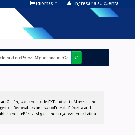
Idiomas
Ingresar a su cuenta
Ir
u:Gollán, Juan and ccode:EXT and su-to:Alianzas and
rgéticos Renovables and su-to:Energía Eléctrica and
vables and au:Pérez, Miguel and su-geo:América Latina