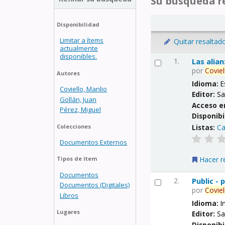
Su búsqueda re
Disponibilidad
Limitar a ítems
Quitar resaltad
actualmente
disponibles.
1.
Las alia
por
Coviel
Autores
Idioma:
E
Coviello, Manlio
Editor:
Sa
Gollán, Juan
Acceso e
Pérez, Miguel
Disponibi
Listas:
Ca
Colecciones
Documentos Externos
Hacer r
Tipos de ítem
Documentos
2.
Public -
Documentos (Digitales)
por
Coviel
Libros
Idioma:
I
Lugares
Editor:
Sa
Disponibi