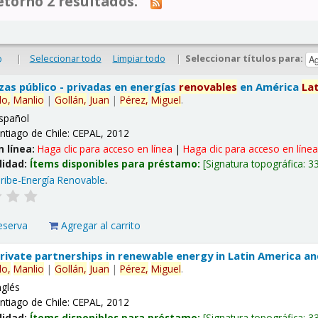
tornó 2 resultados.
|
Seleccionar todo
Limpiar todo
|
Seleccionar títulos para:
o
nzas público - privadas en energías
renovables
en América
La
lo,
Manlio
|
Gollán,
Juan
|
Pérez,
Miguel
.
spañol
ntiago de Chile: CEPAL, 2012
n línea:
Haga clic para acceso en línea
|
Haga clic para acceso en líne
lidad:
Ítems disponibles para préstamo:
Signatura topográfica:
3
ribe-Energía Renovable
.
eserva
Agregar al carrito
 private partnerships in renewable energy in Latin America a
lo,
Manlio
|
Gollán,
Juan
|
Pérez,
Miguel
.
nglés
ntiago de Chile: CEPAL, 2012
lidad:
Ítems disponibles para préstamo:
Signatura topográfica:
3