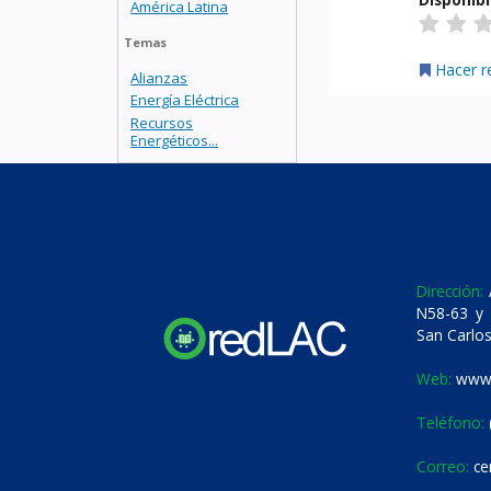
América Latina
Temas
Hacer r
Alianzas
Energía Eléctrica
Recursos
Energéticos...
Dirección:
A
N58-63 y 
San Carlos
Web:
www.
Teléfono:
Correo:
ce