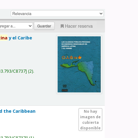
Hacer reserva
tina
y el Caribe
a
33.793/C8737
(2).
nd the Caribbean
No hay
imagen de
cubierta
disponible
33.793/C8737i
(1).