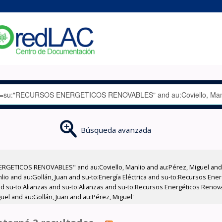
Búsqueda avanzada
RGETICOS RENOVABLES" and au:Coviello, Manlio and au:Pérez, Miguel and a
nlio and au:Gollán, Juan and su-to:Energía Eléctrica and su-to:Recursos Ene
and su-to:Alianzas and su-to:Alianzas and su-to:Recursos Energéticos Reno
uel and au:Gollán, Juan and au:Pérez, Miguel'