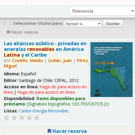
|
|
Seleccionar títulos para:
Hacer reserva
Las alianzas público - privadas en
energías
renovables
en América
Latina
y el Caribe
por
Coviello,
Manlio
|
Gollán,
Juan
|
Pérez,
Miguel
.
Idioma:
Español
Editor:
Santiago de Chile: CEPAL, 2012
Acceso en línea:
Haga clic para acceso en
línea
|
Haga clic para acceso en línea
Disponibilidad:
Ítems disponibles para
préstamo:
Signatura topográfica:
333.793/C8737
(2).
Listas:
Caribe-Energía Renovable
.
Hacer reserva