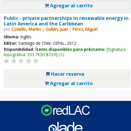
Agregar al carrito
Public - private partnerships in renewable energy in
Latin America and the Caribbean
por
Coviello,
Manlio
|
Gollán,
Juan
|
Pérez,
Miguel
.
Idioma:
Inglés
Editor:
Santiago de Chile: CEPAL, 2012
Disponibilidad:
Ítems disponibles para préstamo:
Signatura
topográfica:
333.793/C8737i
(1).
Hacer reserva
Agregar al carrito