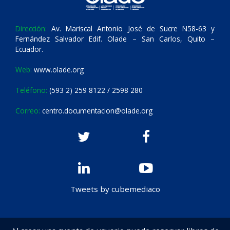
Dirección:
Av. Mariscal Antonio José de Sucre N58-63 y
Fernández Salvador Edif. Olade – San Carlos, Quito –
Ecuador.
Web:
www.olade.org
Teléfono:
(593 2) 259 8122 / 2598 280
Correo:
centro.documentacion@olade.org
Tweets by cubemediaco