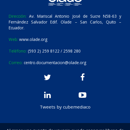
Dirección:
Av. Mariscal Antonio José de Sucre N58-63 y
Fernández Salvador Edif. Olade – San Carlos, Quito –
Ecuador.
Web:
www.olade.org
Teléfono:
(593 2) 259 8122 / 2598 280
Correo:
centro.documentacion@olade.org
Tweets by cubemediaco