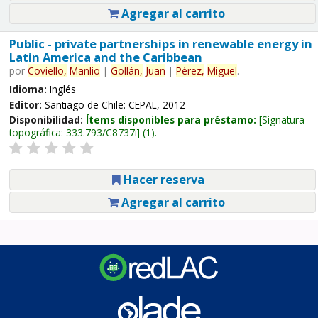
Agregar al carrito
Public - private partnerships in renewable energy in
Latin America and the Caribbean
por
Coviello,
Manlio
|
Gollán,
Juan
|
Pérez,
Miguel
.
Idioma:
Inglés
Editor:
Santiago de Chile: CEPAL, 2012
Disponibilidad:
Ítems disponibles para préstamo:
Signatura
topográfica:
333.793/C8737i
(1).
Hacer reserva
Agregar al carrito