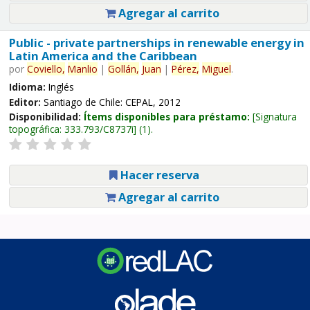
Agregar al carrito
Public - private partnerships in renewable energy in
Latin America and the Caribbean
por
Coviello,
Manlio
|
Gollán,
Juan
|
Pérez,
Miguel
.
Idioma:
Inglés
Editor:
Santiago de Chile: CEPAL, 2012
Disponibilidad:
Ítems disponibles para préstamo:
Signatura
topográfica:
333.793/C8737i
(1).
Hacer reserva
Agregar al carrito