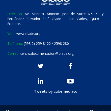
Dirección:
Av. Mariscal Antonio José de Sucre N58-63 y
Fernández Salvador Edif. Olade – San Carlos, Quito –
Ecuador.
Web:
www.olade.org
Teléfono:
(593 2) 259 8122 / 2598 280
Correo:
centro.documentacion@olade.org
Tweets by cubemediaco