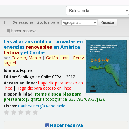
|
|
Seleccionar títulos para:
Hacer reserva
Las alianzas público - privadas en
energías
renovables
en América
Latina
y el Caribe
por
Coviello,
Manlio
|
Gollán,
Juan
|
Pérez,
Miguel
.
Idioma:
Español
Editor:
Santiago de Chile: CEPAL, 2012
Acceso en línea:
Haga clic para acceso en
línea
|
Haga clic para acceso en línea
Disponibilidad:
Ítems disponibles para
préstamo:
Signatura topográfica:
333.793/C8737
(2).
Listas:
Caribe-Energía Renovable
.
Hacer reserva