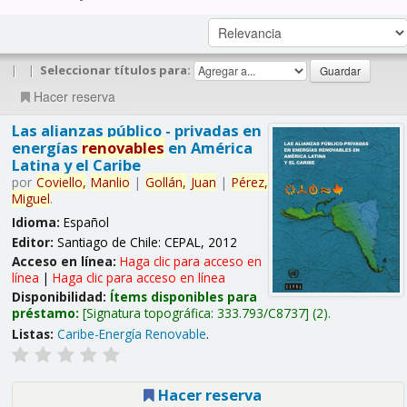
|
|
Seleccionar títulos para:
Hacer reserva
Las alianzas público - privadas en
energías
renovables
en América
Latina y el Caribe
por
Coviello,
Manlio
|
Gollán,
Juan
|
Pérez,
Miguel
.
Idioma:
Español
Editor:
Santiago de Chile: CEPAL, 2012
Acceso en línea:
Haga clic para acceso en
línea
|
Haga clic para acceso en línea
Disponibilidad:
Ítems disponibles para
préstamo:
Signatura topográfica:
333.793/C8737
(2).
Listas:
Caribe-Energía Renovable
.
Hacer reserva