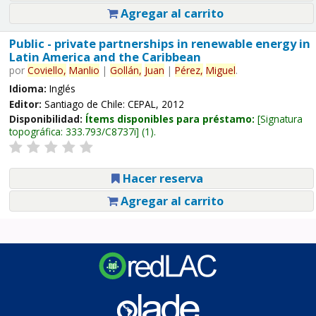
Agregar al carrito
Public - private partnerships in renewable energy in
Latin America and the Caribbean
por
Coviello,
Manlio
|
Gollán,
Juan
|
Pérez,
Miguel
.
Idioma:
Inglés
Editor:
Santiago de Chile: CEPAL, 2012
Disponibilidad:
Ítems disponibles para préstamo:
Signatura
topográfica:
333.793/C8737i
(1).
Hacer reserva
Agregar al carrito