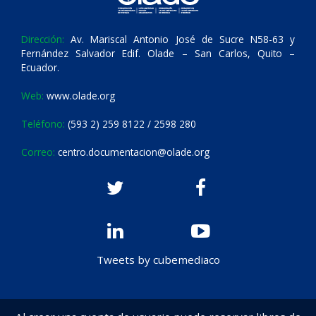
Dirección:
Av. Mariscal Antonio José de Sucre N58-63 y
Fernández Salvador Edif. Olade – San Carlos, Quito –
Ecuador.
Web:
www.olade.org
Teléfono:
(593 2) 259 8122 / 2598 280
Correo:
centro.documentacion@olade.org
Tweets by cubemediaco