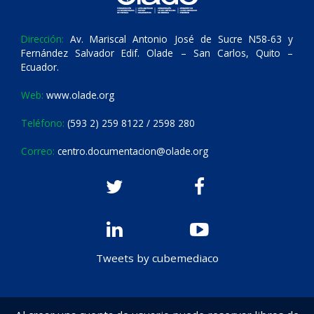
Dirección:
Av. Mariscal Antonio José de Sucre N58-63 y
Fernández Salvador Edif. Olade – San Carlos, Quito –
Ecuador.
Web:
www.olade.org
Teléfono:
(593 2) 259 8122 / 2598 280
Correo:
centro.documentacion@olade.org
Tweets by cubemediaco