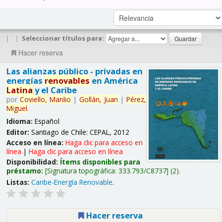
|
|
Seleccionar títulos para:
Hacer reserva
Las alianzas público - privadas en
energías
renovables
en América
Latina
y el Caribe
por
Coviello,
Manlio
|
Gollán,
Juan
|
Pérez,
Miguel
.
Idioma:
Español
Editor:
Santiago de Chile: CEPAL, 2012
Acceso en línea:
Haga clic para acceso en
línea
|
Haga clic para acceso en línea
Disponibilidad:
Ítems disponibles para
préstamo:
Signatura topográfica:
333.793/C8737
(2).
Listas:
Caribe-Energía Renovable
.
Hacer reserva