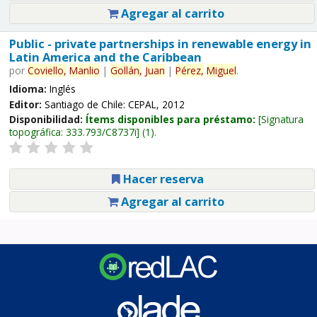
Agregar al carrito
Public - private partnerships in renewable energy in
Latin America and the Caribbean
por
Coviello,
Manlio
|
Gollán,
Juan
|
Pérez,
Miguel
.
Idioma:
Inglés
Editor:
Santiago de Chile: CEPAL, 2012
Disponibilidad:
Ítems disponibles para préstamo:
Signatura
topográfica:
333.793/C8737i
(1).
Hacer reserva
Agregar al carrito