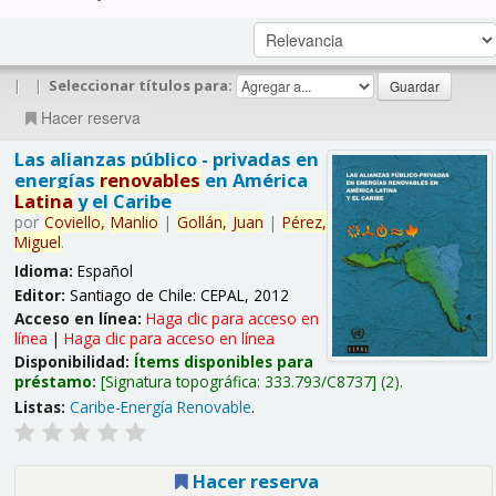
|
|
Seleccionar títulos para:
Hacer reserva
Las alianzas público - privadas en
energías
renovables
en América
Latina
y el Caribe
por
Coviello,
Manlio
|
Gollán,
Juan
|
Pérez,
Miguel
.
Idioma:
Español
Editor:
Santiago de Chile: CEPAL, 2012
Acceso en línea:
Haga clic para acceso en
línea
|
Haga clic para acceso en línea
Disponibilidad:
Ítems disponibles para
préstamo:
Signatura topográfica:
333.793/C8737
(2).
Listas:
Caribe-Energía Renovable
.
Hacer reserva