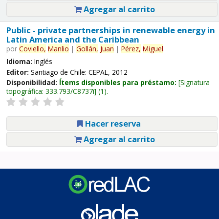
Agregar al carrito
Public - private partnerships in renewable energy in
Latin America and the Caribbean
por
Coviello,
Manlio
|
Gollán,
Juan
|
Pérez,
Miguel
.
Idioma:
Inglés
Editor:
Santiago de Chile: CEPAL, 2012
Disponibilidad:
Ítems disponibles para préstamo:
Signatura
topográfica:
333.793/C8737i
(1).
Hacer reserva
Agregar al carrito