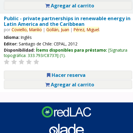
Agregar al carrito
Public - private partnerships in renewable energy in
Latin America and the Caribbean
por
Coviello,
Manlio
|
Gollán,
Juan
|
Pérez,
Miguel
.
Idioma:
Inglés
Editor:
Santiago de Chile: CEPAL, 2012
Disponibilidad:
Ítems disponibles para préstamo:
Signatura
topográfica:
333.793/C8737i
(1).
Hacer reserva
Agregar al carrito