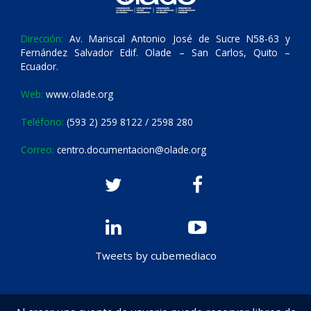
Dirección:
Av. Mariscal Antonio José de Sucre N58-63 y
Fernández Salvador Edif. Olade – San Carlos, Quito –
Ecuador.
Web:
www.olade.org
Teléfono:
(593 2) 259 8122 / 2598 280
Correo:
centro.documentacion@olade.org
Tweets by cubemediaco