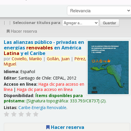
|
|
Seleccionar títulos para:
Hacer reserva
Las alianzas público - privadas en
energías
renovables
en América
Latina
y el Caribe
por
Coviello,
Manlio
|
Gollán,
Juan
|
Pérez,
Miguel
.
Idioma:
Español
Editor:
Santiago de Chile: CEPAL, 2012
Acceso en línea:
Haga clic para acceso en
línea
|
Haga clic para acceso en línea
Disponibilidad:
Ítems disponibles para
préstamo:
Signatura topográfica:
333.793/C8737
(2).
Listas:
Caribe-Energía Renovable
.
Hacer reserva