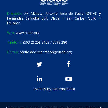
Dirección:
Av. Mariscal Antonio José de Sucre N58-63 y
Fernández Salvador Edif. Olade – San Carlos, Quito –
Ecuador.
Web:
www.olade.org
Teléfono:
(593 2) 259 8122 / 2598 280
Correo:
centro.documentacion@olade.org
Tweets by cubemediaco