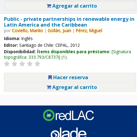
Agregar al carrito
Public - private partnerships in renewable energy in
Latin America and the Caribbean
por
Coviello,
Manlio
|
Gollán,
Juan
|
Pérez,
Miguel
.
Idioma:
Inglés
Editor:
Santiago de Chile: CEPAL, 2012
Disponibilidad:
Ítems disponibles para préstamo:
Signatura
topográfica:
333.793/C8737i
(1).
Hacer reserva
Agregar al carrito