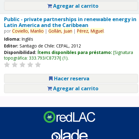
Agregar al carrito
Public - private partnerships in renewable energy in
Latin America and the Caribbean
por
Coviello,
Manlio
|
Gollán,
Juan
|
Pérez,
Miguel
.
Idioma:
Inglés
Editor:
Santiago de Chile: CEPAL, 2012
Disponibilidad:
Ítems disponibles para préstamo:
Signatura
topográfica:
333.793/C8737i
(1).
Hacer reserva
Agregar al carrito