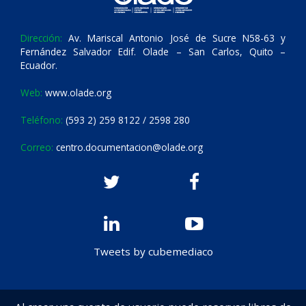
Dirección:
Av. Mariscal Antonio José de Sucre N58-63 y
Fernández Salvador Edif. Olade – San Carlos, Quito –
Ecuador.
Web:
www.olade.org
Teléfono:
(593 2) 259 8122 / 2598 280
Correo:
centro.documentacion@olade.org
Tweets by cubemediaco