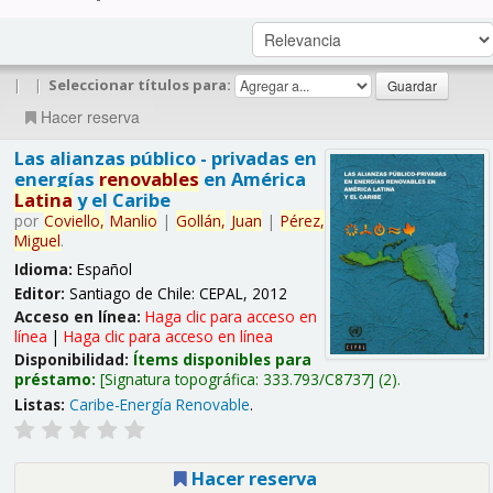
|
|
Seleccionar títulos para:
Hacer reserva
Las alianzas público - privadas en
energías
renovables
en América
Latina
y el Caribe
por
Coviello,
Manlio
|
Gollán,
Juan
|
Pérez,
Miguel
.
Idioma:
Español
Editor:
Santiago de Chile: CEPAL, 2012
Acceso en línea:
Haga clic para acceso en
línea
|
Haga clic para acceso en línea
Disponibilidad:
Ítems disponibles para
préstamo:
Signatura topográfica:
333.793/C8737
(2).
Listas:
Caribe-Energía Renovable
.
Hacer reserva