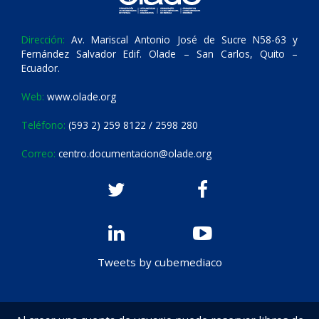
Dirección:
Av. Mariscal Antonio José de Sucre N58-63 y
Fernández Salvador Edif. Olade – San Carlos, Quito –
Ecuador.
Web:
www.olade.org
Teléfono:
(593 2) 259 8122 / 2598 280
Correo:
centro.documentacion@olade.org
Tweets by cubemediaco