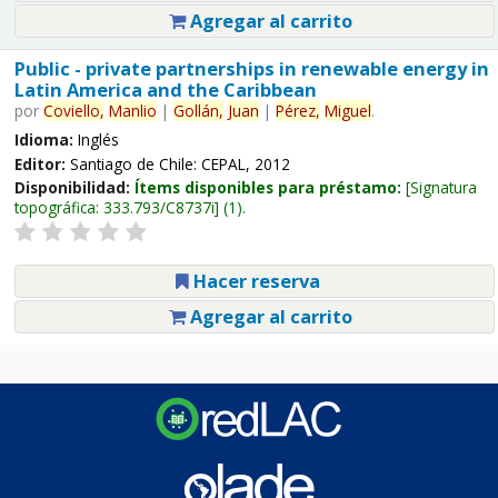
Agregar al carrito
Public - private partnerships in renewable energy in
Latin America and the Caribbean
por
Coviello,
Manlio
|
Gollán,
Juan
|
Pérez,
Miguel
.
Idioma:
Inglés
Editor:
Santiago de Chile: CEPAL, 2012
Disponibilidad:
Ítems disponibles para préstamo:
Signatura
topográfica:
333.793/C8737i
(1).
Hacer reserva
Agregar al carrito