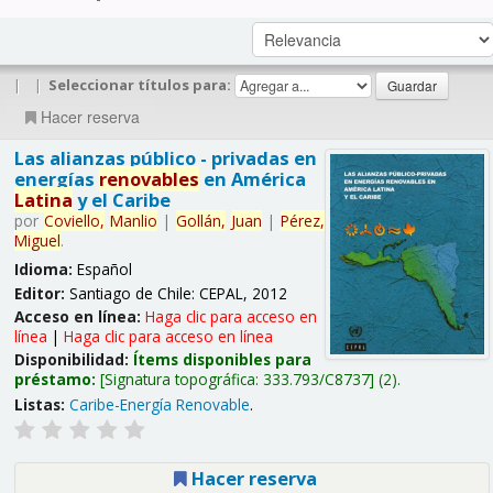
|
|
Seleccionar títulos para:
Hacer reserva
Las alianzas público - privadas en
energías
renovables
en América
Latina
y el Caribe
por
Coviello,
Manlio
|
Gollán,
Juan
|
Pérez,
Miguel
.
Idioma:
Español
Editor:
Santiago de Chile: CEPAL, 2012
Acceso en línea:
Haga clic para acceso en
línea
|
Haga clic para acceso en línea
Disponibilidad:
Ítems disponibles para
préstamo:
Signatura topográfica:
333.793/C8737
(2).
Listas:
Caribe-Energía Renovable
.
Hacer reserva