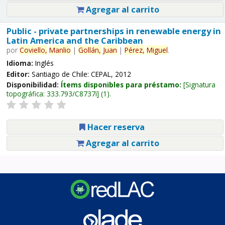
Agregar al carrito
Public - private partnerships in renewable energy in
Latin America and the Caribbean
por
Coviello,
Manlio
|
Gollán,
Juan
|
Pérez,
Miguel
.
Idioma:
Inglés
Editor:
Santiago de Chile: CEPAL, 2012
Disponibilidad:
Ítems disponibles para préstamo:
Signatura
topográfica:
333.793/C8737i
(1).
Hacer reserva
Agregar al carrito