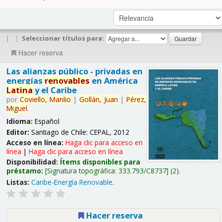
|
|
Seleccionar títulos para:
Hacer reserva
Las alianzas público - privadas en
energías
renovables
en América
Latina
y el Caribe
por
Coviello,
Manlio
|
Gollán,
Juan
|
Pérez,
Miguel
.
Idioma:
Español
Editor:
Santiago de Chile: CEPAL, 2012
Acceso en línea:
Haga clic para acceso en
línea
|
Haga clic para acceso en línea
Disponibilidad:
Ítems disponibles para
préstamo:
Signatura topográfica:
333.793/C8737
(2).
Listas:
Caribe-Energía Renovable
.
Hacer reserva