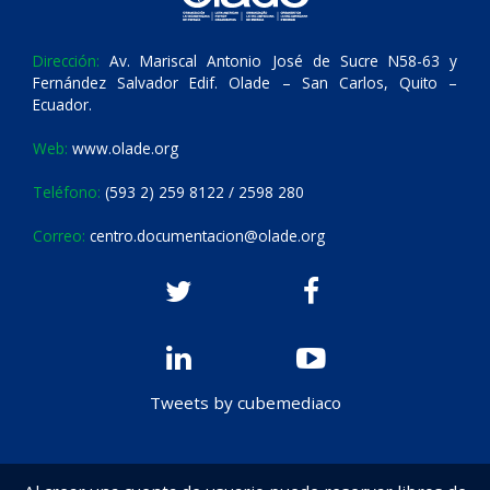
Dirección:
Av. Mariscal Antonio José de Sucre N58-63 y
Fernández Salvador Edif. Olade – San Carlos, Quito –
Ecuador.
Web:
www.olade.org
Teléfono:
(593 2) 259 8122 / 2598 280
Correo:
centro.documentacion@olade.org
Tweets by cubemediaco