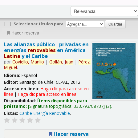
|
|
Seleccionar títulos para:
Hacer reserva
Las alianzas público - privadas en
energías
renovables
en América
Latina
y el Caribe
por
Coviello,
Manlio
|
Gollán,
Juan
|
Pérez,
Miguel
.
Idioma:
Español
Editor:
Santiago de Chile: CEPAL, 2012
Acceso en línea:
Haga clic para acceso en
línea
|
Haga clic para acceso en línea
Disponibilidad:
Ítems disponibles para
préstamo:
Signatura topográfica:
333.793/C8737
(2).
Listas:
Caribe-Energía Renovable
.
Hacer reserva