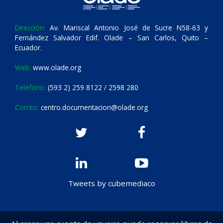
Dirección:
Av. Mariscal Antonio José de Sucre N58-63 y
Fernández Salvador Edif. Olade – San Carlos, Quito –
Ecuador.
Web:
www.olade.org
Teléfono:
(593 2) 259 8122 / 2598 280
Correo:
centro.documentacion@olade.org
Tweets by cubemediaco