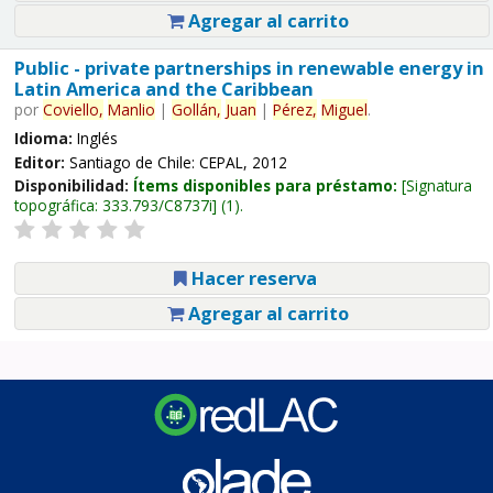
Agregar al carrito
Public - private partnerships in renewable energy in
Latin America and the Caribbean
por
Coviello,
Manlio
|
Gollán,
Juan
|
Pérez,
Miguel
.
Idioma:
Inglés
Editor:
Santiago de Chile: CEPAL, 2012
Disponibilidad:
Ítems disponibles para préstamo:
Signatura
topográfica:
333.793/C8737i
(1).
Hacer reserva
Agregar al carrito