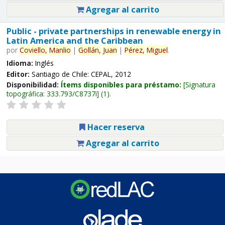
Agregar al carrito
Public - private partnerships in renewable energy in
Latin America and the Caribbean
por
Coviello,
Manlio
|
Gollán,
Juan
|
Pérez,
Miguel
.
Idioma:
Inglés
Editor:
Santiago de Chile: CEPAL, 2012
Disponibilidad:
Ítems disponibles para préstamo:
Signatura
topográfica:
333.793/C8737i
(1).
Hacer reserva
Agregar al carrito