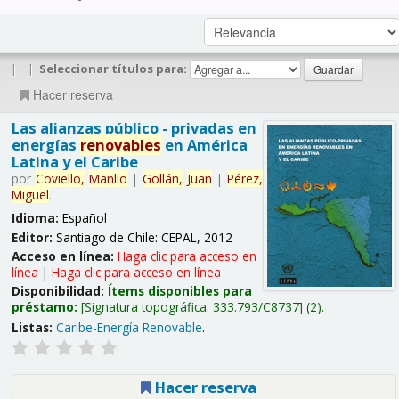
|
|
Seleccionar títulos para:
Hacer reserva
Las alianzas público - privadas en
energías
renovables
en América
Latina y el Caribe
por
Coviello,
Manlio
|
Gollán,
Juan
|
Pérez,
Miguel
.
Idioma:
Español
Editor:
Santiago de Chile: CEPAL, 2012
Acceso en línea:
Haga clic para acceso en
línea
|
Haga clic para acceso en línea
Disponibilidad:
Ítems disponibles para
préstamo:
Signatura topográfica:
333.793/C8737
(2).
Listas:
Caribe-Energía Renovable
.
Hacer reserva