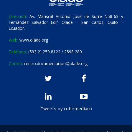
Dirección:
Av. Mariscal Antonio José de Sucre N58-63 y
Fernández Salvador Edif. Olade – San Carlos, Quito –
Ecuador.
Web:
www.olade.org
Teléfono:
(593 2) 259 8122 / 2598 280
Correo:
centro.documentacion@olade.org
Tweets by cubemediaco