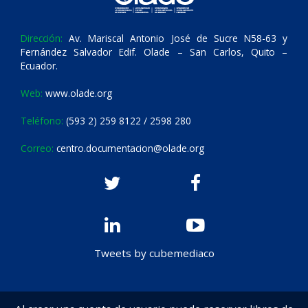
Dirección:
Av. Mariscal Antonio José de Sucre N58-63 y
Fernández Salvador Edif. Olade – San Carlos, Quito –
Ecuador.
Web:
www.olade.org
Teléfono:
(593 2) 259 8122 / 2598 280
Correo:
centro.documentacion@olade.org
Tweets by cubemediaco