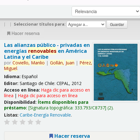
|
|
Seleccionar títulos para:
Hacer reserva
Las alianzas público - privadas en
energías
renovables
en América
Latina y el Caribe
por
Coviello,
Manlio
|
Gollán,
Juan
|
Pérez,
Miguel
.
Idioma:
Español
Editor:
Santiago de Chile: CEPAL, 2012
Acceso en línea:
Haga clic para acceso en
línea
|
Haga clic para acceso en línea
Disponibilidad:
Ítems disponibles para
préstamo:
Signatura topográfica:
333.793/C8737
(2).
Listas:
Caribe-Energía Renovable
.
Hacer reserva