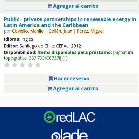
Agregar al carrito
Public - private partnerships in renewable energy in
Latin America and the Caribbean
por
Coviello,
Manlio
|
Gollán,
Juan
|
Pérez,
Miguel
.
Idioma:
Inglés
Editor:
Santiago de Chile: CEPAL, 2012
Disponibilidad:
Ítems disponibles para préstamo:
Signatura
topográfica:
333.793/C8737i
(1).
Hacer reserva
Agregar al carrito