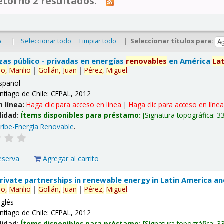
tornó 2 resultados.
|
Seleccionar todo
Limpiar todo
|
Seleccionar títulos para:
o
nzas público - privadas en energías
renovables
en América
La
lo,
Manlio
|
Gollán,
Juan
|
Pérez,
Miguel
.
spañol
ntiago de Chile: CEPAL, 2012
n línea:
Haga clic para acceso en línea
|
Haga clic para acceso en líne
lidad:
Ítems disponibles para préstamo:
Signatura topográfica:
3
ribe-Energía Renovable
.
eserva
Agregar al carrito
 private partnerships in renewable energy in Latin America a
lo,
Manlio
|
Gollán,
Juan
|
Pérez,
Miguel
.
nglés
ntiago de Chile: CEPAL, 2012
lidad:
Ítems disponibles para préstamo:
Signatura topográfica:
3