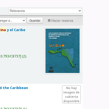
Hacer reserva
tina
y el Caribe
a
33.793/C8737
(2).
nd the Caribbean
No hay
imagen de
cubierta
disponible
33.793/C8737i
(1).