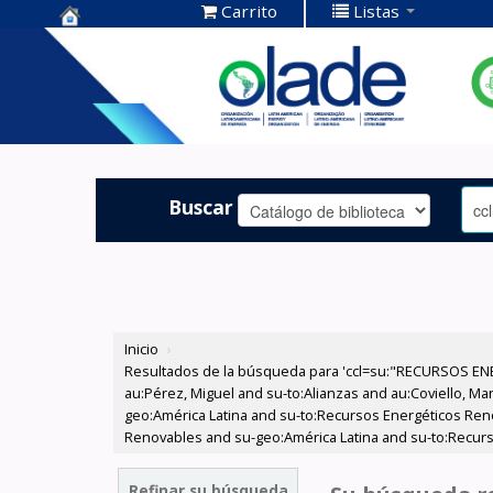
Carrito
Listas
Centro de
Documentación
OLADE -
Buscar
Inicio
›
Resultados de la búsqueda para 'ccl=su:"RECURSOS ENE
au:Pérez, Miguel and su-to:Alianzas and au:Coviello, Manl
geo:América Latina and su-to:Recursos Energéticos Reno
Renovables and su-geo:América Latina and su-to:Recur
Refinar su búsqueda