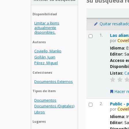
Su búsqueda re
Disponibilidad
Limitar a ítems
Quitar resaltad
actualmente
disponibles.
1.
Las alia
por
Coviel
Autores
Idioma:
E
Coviello, Manlio
Editor:
Sa
Gollán, Juan
Acceso e
Pérez, Miguel
Disponibi
Listas:
Ca
Colecciones
Documentos Externos
Hacer r
Tipos de ítem
Documentos
2.
Public -
Documentos (Digitales)
por
Coviel
Libros
Idioma:
I
Lugares
Editor:
Sa
Disponibi