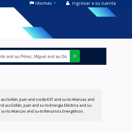
Idiomas
Ingresar a su cuenta
Ir
u:Gollán, Juan and ccode:EXT and su-to:Alianzas and
nd au:Gollán, Juan and su-to:Energía Eléctrica and su-
 su-to:Alianzas and su-to:Recursos Energéticos