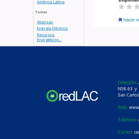
América Latina
Temas
Hacer r
Alianzas
Energía Eléctrica
Recursos
Energéticos...
Dirección:
A
N58-63 y 
San Carlos
Web:
www.
Teléfono:
Correo:
ce