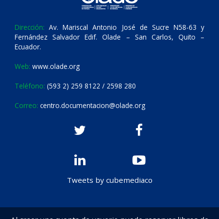
Dirección:
Av. Mariscal Antonio José de Sucre N58-63 y
Fernández Salvador Edif. Olade – San Carlos, Quito –
Ecuador.
Web:
www.olade.org
Teléfono:
(593 2) 259 8122 / 2598 280
Correo:
centro.documentacion@olade.org
Tweets by cubemediaco