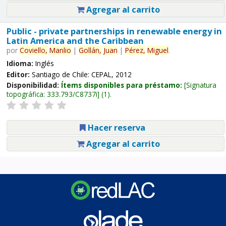
Agregar al carrito
Public - private partnerships in renewable energy in
Latin America and the Caribbean
por
Coviello,
Manlio
|
Gollán,
Juan
|
Pérez,
Miguel
.
Idioma:
Inglés
Editor:
Santiago de Chile: CEPAL, 2012
Disponibilidad:
Ítems disponibles para préstamo:
Signatura
topográfica:
333.793/C8737i
(1).
Hacer reserva
Agregar al carrito