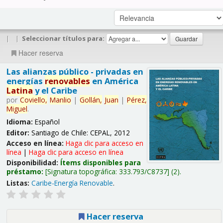
|
|
Seleccionar títulos para:
Hacer reserva
Las alianzas público - privadas en
energías
renovables
en América
Latina
y el Caribe
por
Coviello,
Manlio
|
Gollán,
Juan
|
Pérez,
Miguel
.
Idioma:
Español
Editor:
Santiago de Chile: CEPAL, 2012
Acceso en línea:
Haga clic para acceso en
línea
|
Haga clic para acceso en línea
Disponibilidad:
Ítems disponibles para
préstamo:
Signatura topográfica:
333.793/C8737
(2).
Listas:
Caribe-Energía Renovable
.
Hacer reserva