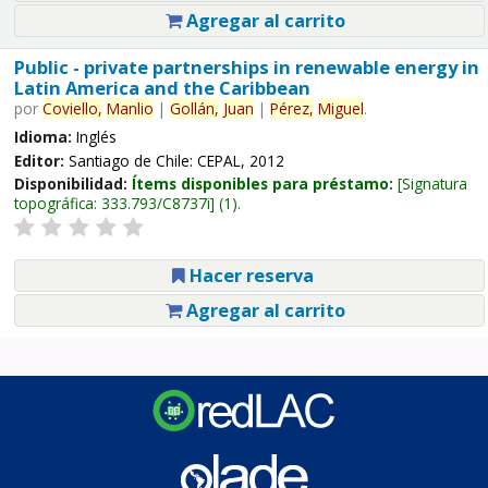
Agregar al carrito
Public - private partnerships in renewable energy in
Latin America and the Caribbean
por
Coviello,
Manlio
|
Gollán,
Juan
|
Pérez,
Miguel
.
Idioma:
Inglés
Editor:
Santiago de Chile: CEPAL, 2012
Disponibilidad:
Ítems disponibles para préstamo:
Signatura
topográfica:
333.793/C8737i
(1).
Hacer reserva
Agregar al carrito