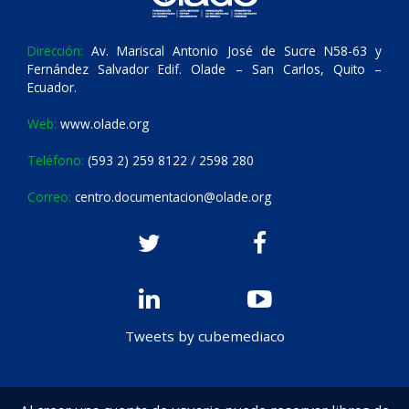
Dirección:
Av. Mariscal Antonio José de Sucre N58-63 y
Fernández Salvador Edif. Olade – San Carlos, Quito –
Ecuador.
Web:
www.olade.org
Teléfono:
(593 2) 259 8122 / 2598 280
Correo:
centro.documentacion@olade.org
Tweets by cubemediaco