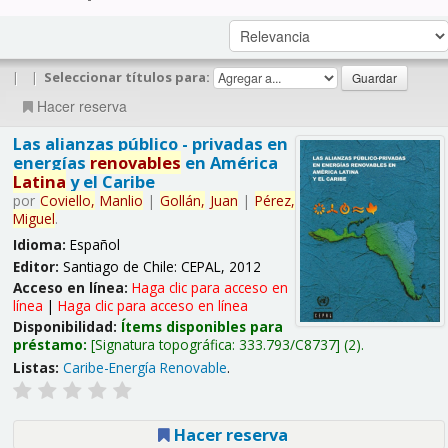
|
|
Seleccionar títulos para:
Hacer reserva
Las alianzas público - privadas en
energías
renovables
en América
Latina
y el Caribe
por
Coviello,
Manlio
|
Gollán,
Juan
|
Pérez,
Miguel
.
Idioma:
Español
Editor:
Santiago de Chile: CEPAL, 2012
Acceso en línea:
Haga clic para acceso en
línea
|
Haga clic para acceso en línea
Disponibilidad:
Ítems disponibles para
préstamo:
Signatura topográfica:
333.793/C8737
(2).
Listas:
Caribe-Energía Renovable
.
Hacer reserva