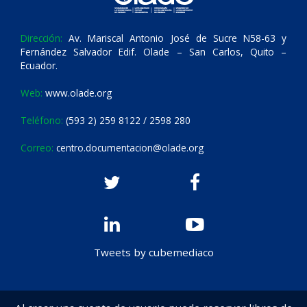
Dirección:
Av. Mariscal Antonio José de Sucre N58-63 y
Fernández Salvador Edif. Olade – San Carlos, Quito –
Ecuador.
Web:
www.olade.org
Teléfono:
(593 2) 259 8122 / 2598 280
Correo:
centro.documentacion@olade.org
Tweets by cubemediaco