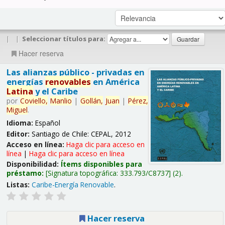
|
|
Seleccionar títulos para:
Hacer reserva
Las alianzas público - privadas en
energías
renovables
en América
Latina
y el Caribe
por
Coviello,
Manlio
|
Gollán,
Juan
|
Pérez,
Miguel
.
Idioma:
Español
Editor:
Santiago de Chile: CEPAL, 2012
Acceso en línea:
Haga clic para acceso en
línea
|
Haga clic para acceso en línea
Disponibilidad:
Ítems disponibles para
préstamo:
Signatura topográfica:
333.793/C8737
(2).
Listas:
Caribe-Energía Renovable
.
Hacer reserva