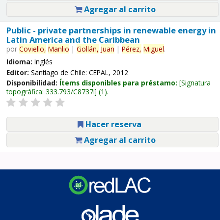
Agregar al carrito
Public - private partnerships in renewable energy in
Latin America and the Caribbean
por
Coviello,
Manlio
|
Gollán,
Juan
|
Pérez,
Miguel
.
Idioma:
Inglés
Editor:
Santiago de Chile: CEPAL, 2012
Disponibilidad:
Ítems disponibles para préstamo:
Signatura
topográfica:
333.793/C8737i
(1).
Hacer reserva
Agregar al carrito