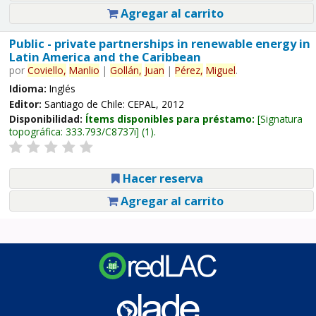
Agregar al carrito
Public - private partnerships in renewable energy in
Latin America and the Caribbean
por
Coviello,
Manlio
|
Gollán,
Juan
|
Pérez,
Miguel
.
Idioma:
Inglés
Editor:
Santiago de Chile: CEPAL, 2012
Disponibilidad:
Ítems disponibles para préstamo:
Signatura
topográfica:
333.793/C8737i
(1).
Hacer reserva
Agregar al carrito