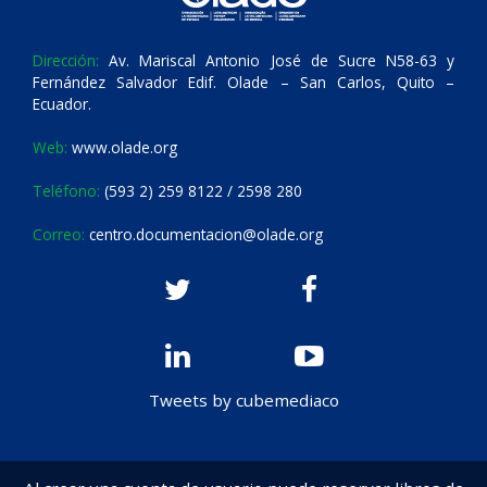
Dirección:
Av. Mariscal Antonio José de Sucre N58-63 y
Fernández Salvador Edif. Olade – San Carlos, Quito –
Ecuador.
Web:
www.olade.org
Teléfono:
(593 2) 259 8122 / 2598 280
Correo:
centro.documentacion@olade.org
Tweets by cubemediaco