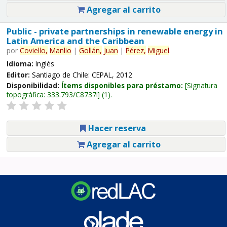
Agregar al carrito
Public - private partnerships in renewable energy in
Latin America and the Caribbean
por
Coviello,
Manlio
|
Gollán,
Juan
|
Pérez,
Miguel
.
Idioma:
Inglés
Editor:
Santiago de Chile: CEPAL, 2012
Disponibilidad:
Ítems disponibles para préstamo:
Signatura
topográfica:
333.793/C8737i
(1).
Hacer reserva
Agregar al carrito