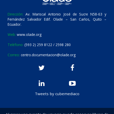
Dirección:
Av. Mariscal Antonio José de Sucre N58-63 y
Fernández Salvador Edif. Olade – San Carlos, Quito –
Ecuador.
Web:
www.olade.org
Teléfono:
(593 2) 259 8122 / 2598 280
Correo:
centro.documentacion@olade.org
Tweets by cubemediaco