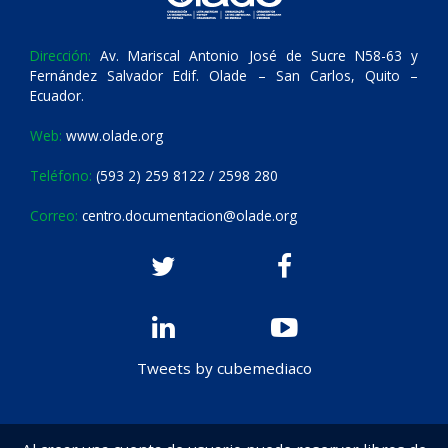
Dirección:
Av. Mariscal Antonio José de Sucre N58-63 y
Fernández Salvador Edif. Olade – San Carlos, Quito –
Ecuador.
Web:
www.olade.org
Teléfono:
(593 2) 259 8122 / 2598 280
Correo:
centro.documentacion@olade.org
Tweets by cubemediaco