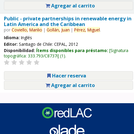
Agregar al carrito
Public - private partnerships in renewable energy in
Latin America and the Caribbean
por
Coviello,
Manlio
|
Gollán,
Juan
|
Pérez,
Miguel
.
Idioma:
Inglés
Editor:
Santiago de Chile: CEPAL, 2012
Disponibilidad:
Ítems disponibles para préstamo:
Signatura
topográfica:
333.793/C8737i
(1).
Hacer reserva
Agregar al carrito