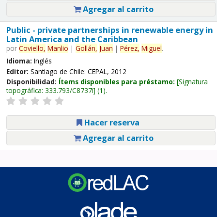
Agregar al carrito
Public - private partnerships in renewable energy in
Latin America and the Caribbean
por
Coviello,
Manlio
|
Gollán,
Juan
|
Pérez,
Miguel
.
Idioma:
Inglés
Editor:
Santiago de Chile: CEPAL, 2012
Disponibilidad:
Ítems disponibles para préstamo:
Signatura
topográfica:
333.793/C8737i
(1).
Hacer reserva
Agregar al carrito