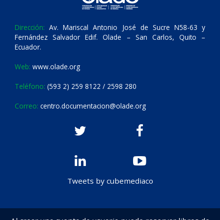
Dirección:
Av. Mariscal Antonio José de Sucre N58-63 y
Fernández Salvador Edif. Olade – San Carlos, Quito –
Ecuador.
Web:
www.olade.org
Teléfono:
(593 2) 259 8122 / 2598 280
Correo:
centro.documentacion@olade.org
Tweets by cubemediaco