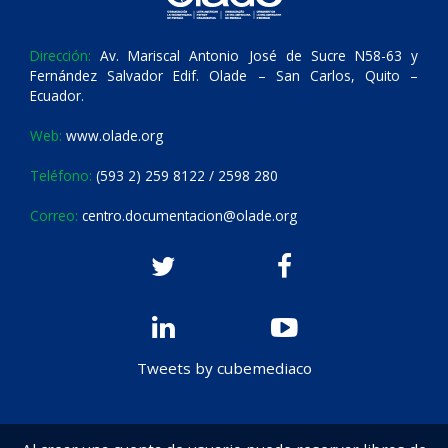
Dirección:
Av. Mariscal Antonio José de Sucre N58-63 y
Fernández Salvador Edif. Olade – San Carlos, Quito –
Ecuador.
Web:
www.olade.org
Teléfono:
(593 2) 259 8122 / 2598 280
Correo:
centro.documentacion@olade.org
Tweets by cubemediaco