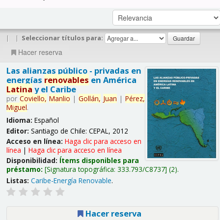
|
|
Seleccionar títulos para:
Hacer reserva
Las alianzas público - privadas en
energías
renovables
en América
Latina
y el Caribe
por
Coviello,
Manlio
|
Gollán,
Juan
|
Pérez,
Miguel
.
Idioma:
Español
Editor:
Santiago de Chile: CEPAL, 2012
Acceso en línea:
Haga clic para acceso en
línea
|
Haga clic para acceso en línea
Disponibilidad:
Ítems disponibles para
préstamo:
Signatura topográfica:
333.793/C8737
(2).
Listas:
Caribe-Energía Renovable
.
Hacer reserva