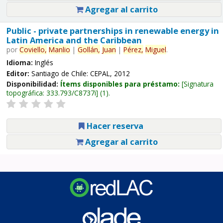
Agregar al carrito
Public - private partnerships in renewable energy in
Latin America and the Caribbean
por
Coviello,
Manlio
|
Gollán,
Juan
|
Pérez,
Miguel
.
Idioma:
Inglés
Editor:
Santiago de Chile: CEPAL, 2012
Disponibilidad:
Ítems disponibles para préstamo:
Signatura
topográfica:
333.793/C8737i
(1).
Hacer reserva
Agregar al carrito