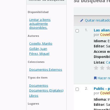
Su búsqueda re
Disponibilidad
Limitar a ítems
Quitar resaltad
actualmente
disponibles.
1.
Las alia
por
Coviel
Autores
Idioma:
E
Coviello, Manlio
Editor:
Sa
Gollán, Juan
Acceso e
Pérez, Miguel
Disponibi
Listas:
Ca
Colecciones
Documentos Externos
Hacer r
Tipos de ítem
Documentos
2.
Public -
Documentos (Digitales)
por
Coviel
Libros
Idioma:
I
Lugares
Editor:
Sa
Disponibi