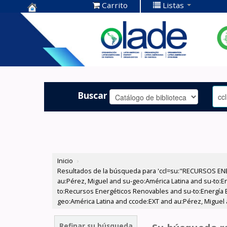
Carrito
Listas
Centro de
Documentación
OLADE -
Buscar
Inicio
›
Resultados de la búsqueda para 'ccl=su:"RECURSOS ENE
au:Pérez, Miguel and su-geo:América Latina and su-to:Ene
to:Recursos Energéticos Renovables and su-to:Energía Elé
geo:América Latina and ccode:EXT and au:Pérez, Miguel a
Refinar su búsqueda