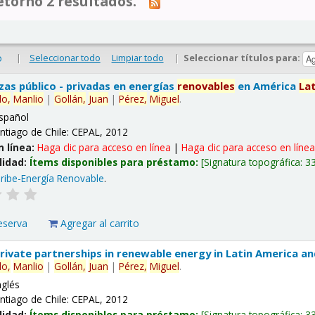
tornó 2 resultados.
|
Seleccionar todo
Limpiar todo
|
Seleccionar títulos para:
o
nzas público - privadas en energías
renovables
en América
La
lo,
Manlio
|
Gollán,
Juan
|
Pérez,
Miguel
.
spañol
ntiago de Chile: CEPAL, 2012
n línea:
Haga clic para acceso en línea
|
Haga clic para acceso en líne
lidad:
Ítems disponibles para préstamo:
Signatura topográfica:
3
ribe-Energía Renovable
.
eserva
Agregar al carrito
 private partnerships in renewable energy in Latin America a
lo,
Manlio
|
Gollán,
Juan
|
Pérez,
Miguel
.
nglés
ntiago de Chile: CEPAL, 2012
lidad:
Ítems disponibles para préstamo:
Signatura topográfica:
3