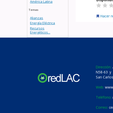
América Latina
Temas
Hacer r
Alianzas
Energía Eléctrica
Recursos
Energéticos...
Dirección:
A
N58-63 y 
San Carlos
Web:
www.
Teléfono:
Correo:
ce