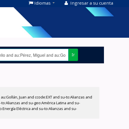
Idiomas
Ingresar a su cuenta
Ir
u:Gollán, Juan and ccode:EXT and su-to:Alianzas and
u-to:Alianzas and su-geo:América Latina and su-
:Energía Eléctrica and su-to:Alianzas and su-