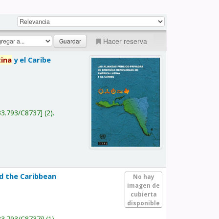
Hacer reserva
tina
y el Caribe
a
33.793/C8737
(2).
nd the Caribbean
No hay
imagen de
cubierta
disponible
33.793/C8737i
(1).