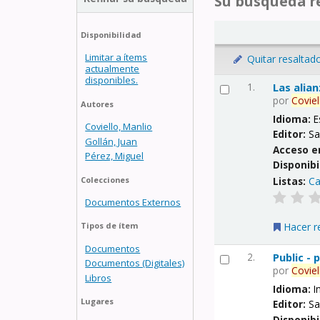
Su búsqueda re
Disponibilidad
Limitar a ítems
Quitar resaltad
actualmente
disponibles.
1.
Las alia
por
Coviel
Autores
Idioma:
E
Coviello, Manlio
Editor:
Sa
Gollán, Juan
Acceso e
Pérez, Miguel
Disponibi
Listas:
Ca
Colecciones
Documentos Externos
Hacer r
Tipos de ítem
Documentos
2.
Public -
Documentos (Digitales)
por
Coviel
Libros
Idioma:
I
Lugares
Editor:
Sa
Disponibi