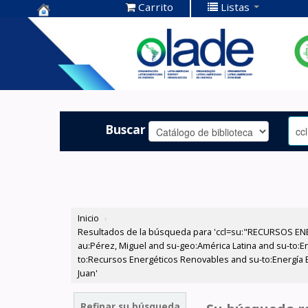
Carrito
Listas
Centro de
Documentación
OLADE -
Buscar
Inicio
›
Resultados de la búsqueda para 'ccl=su:"RECURSOS ENE
au:Pérez, Miguel and su-geo:América Latina and su-to:Ene
to:Recursos Energéticos Renovables and su-to:Energía Elé
Juan'
Refinar su búsqueda