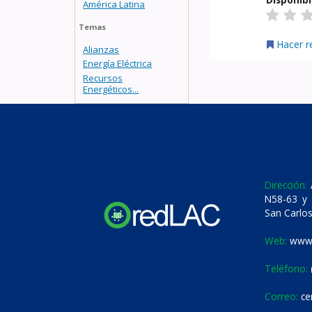
América Latina
Temas
Hacer r
Alianzas
Energía Eléctrica
Recursos
Energéticos...
Dirección:
A
N58-63 y 
San Carlos
Web:
www.
Teléfono:
Correo:
ce