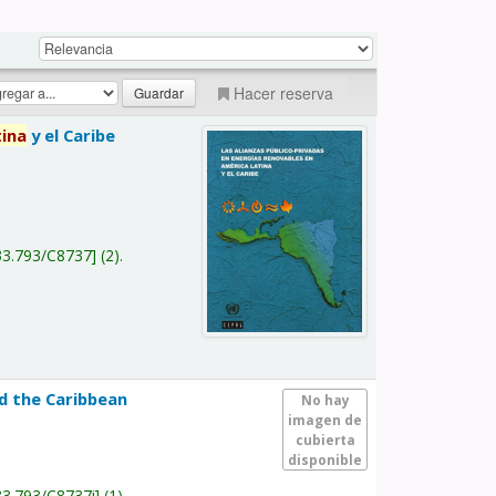
Hacer reserva
tina
y el Caribe
a
33.793/C8737
(2).
nd the Caribbean
No hay
imagen de
cubierta
disponible
33.793/C8737i
(1).