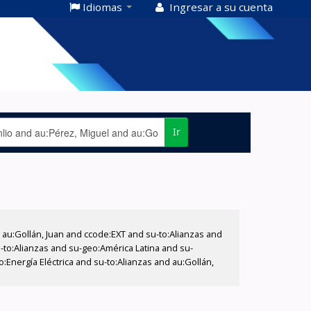
Idiomas
Ingresar a su cuenta
Ir
u:Gollán, Juan and ccode:EXT and su-to:Alianzas and
u-to:Alianzas and su-geo:América Latina and su-
:Energía Eléctrica and su-to:Alianzas and au:Gollán,