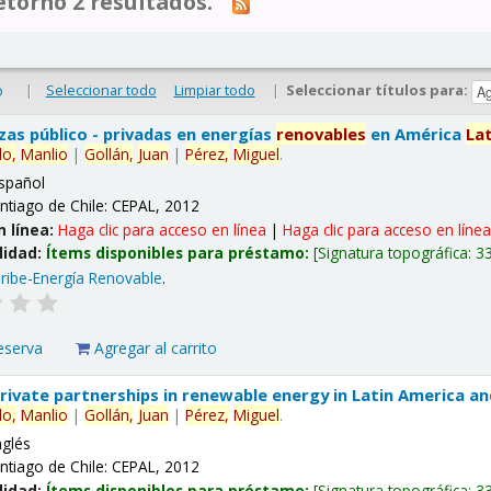
tornó 2 resultados.
|
Seleccionar todo
Limpiar todo
|
Seleccionar títulos para:
o
nzas público - privadas en energías
renovables
en América
La
lo,
Manlio
|
Gollán,
Juan
|
Pérez,
Miguel
.
spañol
ntiago de Chile: CEPAL, 2012
n línea:
Haga clic para acceso en línea
|
Haga clic para acceso en líne
lidad:
Ítems disponibles para préstamo:
Signatura topográfica:
3
ribe-Energía Renovable
.
eserva
Agregar al carrito
 private partnerships in renewable energy in Latin America a
lo,
Manlio
|
Gollán,
Juan
|
Pérez,
Miguel
.
nglés
ntiago de Chile: CEPAL, 2012
lidad:
Ítems disponibles para préstamo:
Signatura topográfica:
3