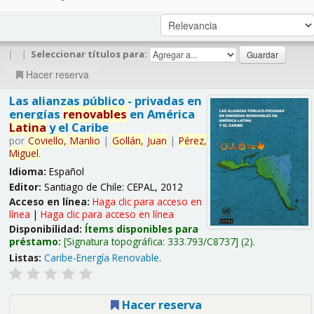
|
|
Seleccionar títulos para:
Hacer reserva
Las alianzas público - privadas en
energías
renovables
en América
Latina
y el Caribe
por
Coviello,
Manlio
|
Gollán,
Juan
|
Pérez,
Miguel
.
Idioma:
Español
Editor:
Santiago de Chile: CEPAL, 2012
Acceso en línea:
Haga clic para acceso en
línea
|
Haga clic para acceso en línea
Disponibilidad:
Ítems disponibles para
préstamo:
Signatura topográfica:
333.793/C8737
(2).
Listas:
Caribe-Energía Renovable
.
Hacer reserva