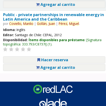
Agregar al carrito
Public - private partnerships in renewable energy in
Latin America and the Caribbean
por
Coviello,
Manlio
|
Gollán,
Juan
|
Pérez,
Miguel
.
Idioma:
Inglés
Editor:
Santiago de Chile: CEPAL, 2012
Disponibilidad:
Ítems disponibles para préstamo:
Signatura
topográfica:
333.793/C8737i
(1).
Hacer reserva
Agregar al carrito