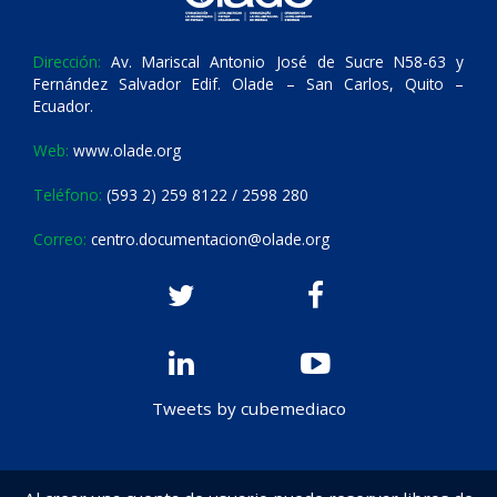
Dirección:
Av. Mariscal Antonio José de Sucre N58-63 y
Fernández Salvador Edif. Olade – San Carlos, Quito –
Ecuador.
Web:
www.olade.org
Teléfono:
(593 2) 259 8122 / 2598 280
Correo:
centro.documentacion@olade.org
Tweets by cubemediaco