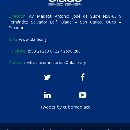
Dirección:
Av. Mariscal Antonio José de Sucre N58-63 y
Fernández Salvador Edif. Olade – San Carlos, Quito –
Ecuador.
Web:
www.olade.org
Teléfono:
(593 2) 259 8122 / 2598 280
Correo:
centro.documentacion@olade.org
Tweets by cubemediaco