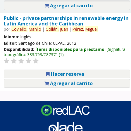
Agregar al carrito
Public - private partnerships in renewable energy in
Latin America and the Caribbean
por
Coviello,
Manlio
|
Gollán,
Juan
|
Pérez,
Miguel
.
Idioma:
Inglés
Editor:
Santiago de Chile: CEPAL, 2012
Disponibilidad:
Ítems disponibles para préstamo:
Signatura
topográfica:
333.793/C8737i
(1).
Hacer reserva
Agregar al carrito