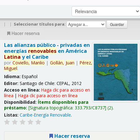
|
|
Seleccionar títulos para:
Hacer reserva
Las alianzas público - privadas en
energías
renovables
en América
Latina
y el Caribe
por
Coviello,
Manlio
|
Gollán,
Juan
|
Pérez,
Miguel
.
Idioma:
Español
Editor:
Santiago de Chile: CEPAL, 2012
Acceso en línea:
Haga clic para acceso en
línea
|
Haga clic para acceso en línea
Disponibilidad:
Ítems disponibles para
préstamo:
Signatura topográfica:
333.793/C8737
(2).
Listas:
Caribe-Energía Renovable
.
Hacer reserva