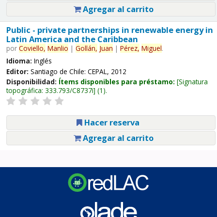
Agregar al carrito
Public - private partnerships in renewable energy in
Latin America and the Caribbean
por
Coviello,
Manlio
|
Gollán,
Juan
|
Pérez,
Miguel
.
Idioma:
Inglés
Editor:
Santiago de Chile: CEPAL, 2012
Disponibilidad:
Ítems disponibles para préstamo:
Signatura
topográfica:
333.793/C8737i
(1).
Hacer reserva
Agregar al carrito