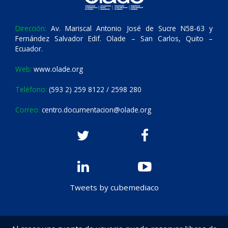
Dirección:
Av. Mariscal Antonio José de Sucre N58-63 y
Fernández Salvador Edif. Olade – San Carlos, Quito –
Ecuador.
Web:
www.olade.org
Teléfono:
(593 2) 259 8122 / 2598 280
Correo:
centro.documentacion@olade.org
Tweets by cubemediaco