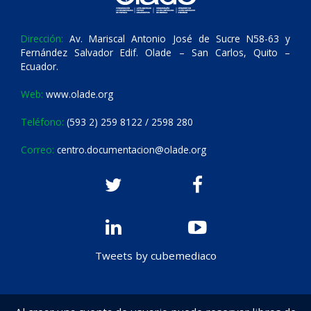
Dirección:
Av. Mariscal Antonio José de Sucre N58-63 y
Fernández Salvador Edif. Olade – San Carlos, Quito –
Ecuador.
Web:
www.olade.org
Teléfono:
(593 2) 259 8122 / 2598 280
Correo:
centro.documentacion@olade.org
Tweets by cubemediaco