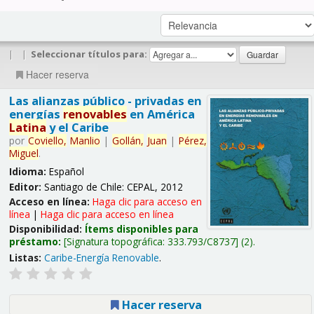
|
|
Seleccionar títulos para:
Hacer reserva
Las alianzas público - privadas en
energías
renovables
en América
Latina
y el Caribe
por
Coviello,
Manlio
|
Gollán,
Juan
|
Pérez,
Miguel
.
Idioma:
Español
Editor:
Santiago de Chile: CEPAL, 2012
Acceso en línea:
Haga clic para acceso en
línea
|
Haga clic para acceso en línea
Disponibilidad:
Ítems disponibles para
préstamo:
Signatura topográfica:
333.793/C8737
(2).
Listas:
Caribe-Energía Renovable
.
Hacer reserva