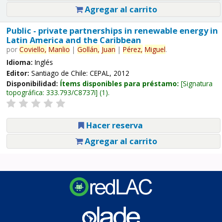
Agregar al carrito
Public - private partnerships in renewable energy in
Latin America and the Caribbean
por
Coviello,
Manlio
|
Gollán,
Juan
|
Pérez,
Miguel
.
Idioma:
Inglés
Editor:
Santiago de Chile: CEPAL, 2012
Disponibilidad:
Ítems disponibles para préstamo:
Signatura
topográfica:
333.793/C8737i
(1).
Hacer reserva
Agregar al carrito