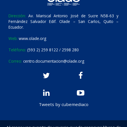
Dirección:
Av. Mariscal Antonio José de Sucre N58-63 y
Fernández Salvador Edif. Olade – San Carlos, Quito –
Ecuador.
Web:
www.olade.org
Teléfono:
(593 2) 259 8122 / 2598 280
Correo:
centro.documentacion@olade.org
Tweets by cubemediaco