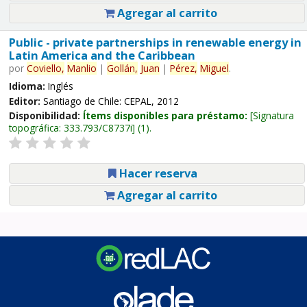
Agregar al carrito
Public - private partnerships in renewable energy in
Latin America and the Caribbean
por
Coviello,
Manlio
|
Gollán,
Juan
|
Pérez,
Miguel
.
Idioma:
Inglés
Editor:
Santiago de Chile: CEPAL, 2012
Disponibilidad:
Ítems disponibles para préstamo:
Signatura
topográfica:
333.793/C8737i
(1).
Hacer reserva
Agregar al carrito