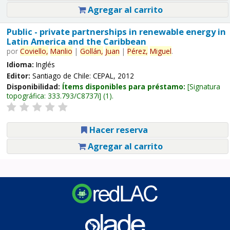
Agregar al carrito
Public - private partnerships in renewable energy in
Latin America and the Caribbean
por
Coviello,
Manlio
|
Gollán,
Juan
|
Pérez,
Miguel
.
Idioma:
Inglés
Editor:
Santiago de Chile: CEPAL, 2012
Disponibilidad:
Ítems disponibles para préstamo:
Signatura
topográfica:
333.793/C8737i
(1).
Hacer reserva
Agregar al carrito