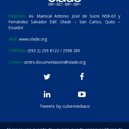
Dirección:
Av. Mariscal Antonio José de Sucre N58-63 y
Fernández Salvador Edif. Olade – San Carlos, Quito –
Ecuador.
Web:
www.olade.org
Teléfono:
(593 2) 259 8122 / 2598 280
Correo:
centro.documentacion@olade.org
Tweets by cubemediaco