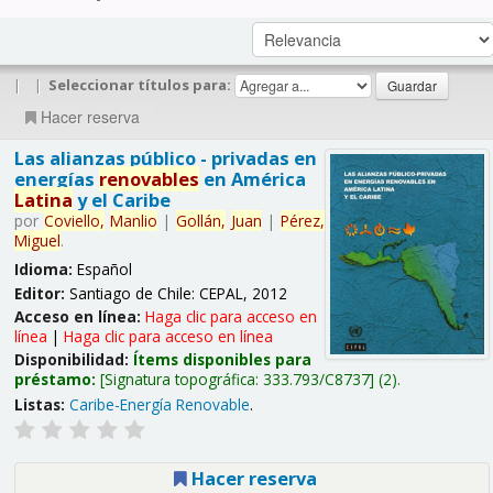
|
|
Seleccionar títulos para:
Hacer reserva
Las alianzas público - privadas en
energías
renovables
en América
Latina
y el Caribe
por
Coviello,
Manlio
|
Gollán,
Juan
|
Pérez,
Miguel
.
Idioma:
Español
Editor:
Santiago de Chile: CEPAL, 2012
Acceso en línea:
Haga clic para acceso en
línea
|
Haga clic para acceso en línea
Disponibilidad:
Ítems disponibles para
préstamo:
Signatura topográfica:
333.793/C8737
(2).
Listas:
Caribe-Energía Renovable
.
Hacer reserva