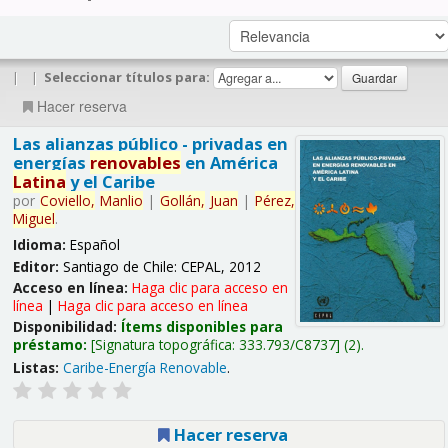
|
|
Seleccionar títulos para:
Hacer reserva
Las alianzas público - privadas en
energías
renovables
en América
Latina
y el Caribe
por
Coviello,
Manlio
|
Gollán,
Juan
|
Pérez,
Miguel
.
Idioma:
Español
Editor:
Santiago de Chile: CEPAL, 2012
Acceso en línea:
Haga clic para acceso en
línea
|
Haga clic para acceso en línea
Disponibilidad:
Ítems disponibles para
préstamo:
Signatura topográfica:
333.793/C8737
(2).
Listas:
Caribe-Energía Renovable
.
Hacer reserva