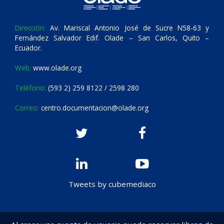
Dirección:
Av. Mariscal Antonio José de Sucre N58-63 y
Fernández Salvador Edif. Olade – San Carlos, Quito –
Ecuador.
Web:
www.olade.org
Teléfono:
(593 2) 259 8122 / 2598 280
Correo:
centro.documentacion@olade.org
Tweets by cubemediaco