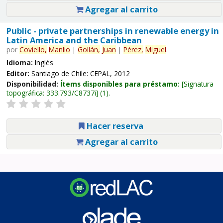
Agregar al carrito
Public - private partnerships in renewable energy in
Latin America and the Caribbean
por
Coviello,
Manlio
|
Gollán,
Juan
|
Pérez,
Miguel
.
Idioma:
Inglés
Editor:
Santiago de Chile: CEPAL, 2012
Disponibilidad:
Ítems disponibles para préstamo:
Signatura
topográfica:
333.793/C8737i
(1).
Hacer reserva
Agregar al carrito