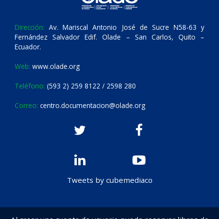
Dirección:
Av. Mariscal Antonio José de Sucre N58-63 y
Fernández Salvador Edif. Olade – San Carlos, Quito –
Ecuador.
Web:
www.olade.org
Teléfono:
(593 2) 259 8122 / 2598 280
Correo:
centro.documentacion@olade.org
Tweets by cubemediaco