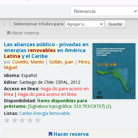
|
|
Seleccionar títulos para:
Hacer reserva
Las alianzas público - privadas en
energías
renovables
en América
Latina
y el Caribe
por
Coviello,
Manlio
|
Gollán,
Juan
|
Pérez,
Miguel
.
Idioma:
Español
Editor:
Santiago de Chile: CEPAL, 2012
Acceso en línea:
Haga clic para acceso en
línea
|
Haga clic para acceso en línea
Disponibilidad:
Ítems disponibles para
préstamo:
Signatura topográfica:
333.793/C8737
(2).
Listas:
Caribe-Energía Renovable
.
Hacer reserva