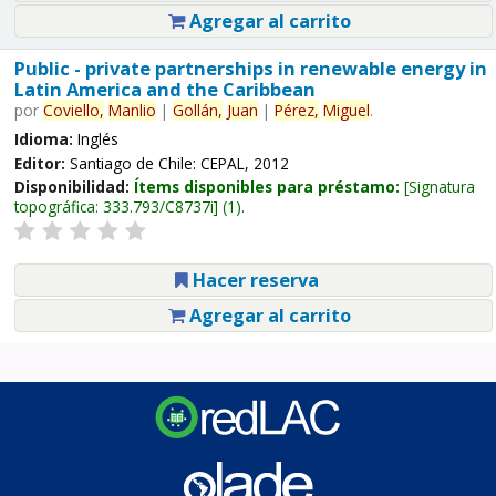
Agregar al carrito
Public - private partnerships in renewable energy in
Latin America and the Caribbean
por
Coviello,
Manlio
|
Gollán,
Juan
|
Pérez,
Miguel
.
Idioma:
Inglés
Editor:
Santiago de Chile: CEPAL, 2012
Disponibilidad:
Ítems disponibles para préstamo:
Signatura
topográfica:
333.793/C8737i
(1).
Hacer reserva
Agregar al carrito