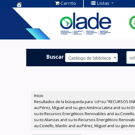
Carrito
Listas
Centro de
Documentación
OLADE -
Buscar
Inicio
›
Resultados de la búsqueda para 'ccl=su:"RECURSOS ENE
au:Pérez, Miguel and su-geo:América Latina and su-to:Ene
su-to:Recursos Energéticos Renovables and au:Coviello
su-to:Alianzas and su-to:Recursos Energéticos Renovab
au:Coviello, Manlio and au:Pérez, Miguel and su-geo:Amé