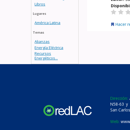
Libros
Disponibi
Lugares
América Latina
Hacer r
Temas
Alianzas
Energía Eléctrica
Recursos
Energéticos...
Dirección:
A
N58-63 y 
San Carlos
Web:
www.