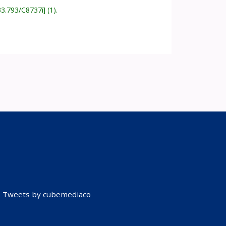
33.793/C8737i
(1).
Tweets by cubemediaco