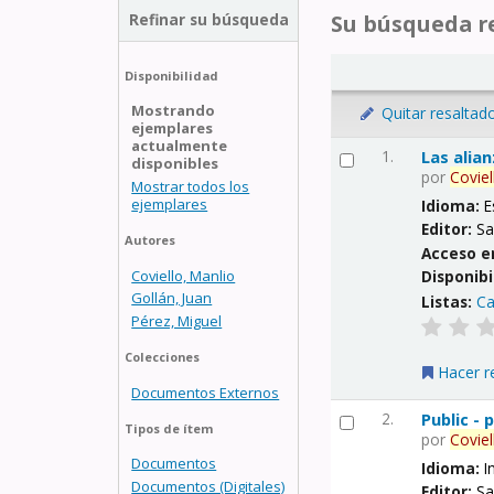
Refinar su búsqueda
Su búsqueda re
Disponibilidad
Mostrando
Quitar resaltad
ejemplares
actualmente
1.
Las alia
disponibles
por
Coviel
Mostrar todos los
ejemplares
Idioma:
E
Editor:
Sa
Autores
Acceso e
Coviello, Manlio
Disponibi
Gollán, Juan
Listas:
Ca
Pérez, Miguel
Colecciones
Hacer r
Documentos Externos
2.
Public -
Tipos de ítem
por
Coviel
Documentos
Idioma:
I
Documentos (Digitales)
Editor:
Sa