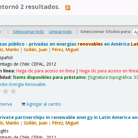
tornó 2 resultados.
|
Seleccionar todo
Limpiar todo
|
Seleccionar títulos para:
o
nzas público - privadas en energías
renovables
en América
La
lo,
Manlio
|
Gollán,
Juan
|
Pérez,
Miguel
.
spañol
ntiago de Chile: CEPAL, 2012
n línea:
Haga clic para acceso en línea
|
Haga clic para acceso en líne
lidad:
Ítems disponibles para préstamo:
Signatura topográfica:
3
ribe-Energía Renovable
.
eserva
Agregar al carrito
 private partnerships in renewable energy in Latin America a
lo,
Manlio
|
Gollán,
Juan
|
Pérez,
Miguel
.
nglés
ntiago de Chile: CEPAL, 2012