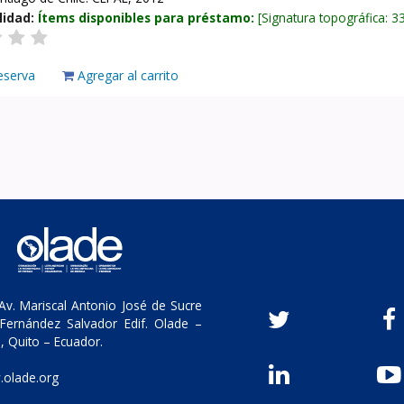
lidad:
Ítems disponibles para préstamo:
Signatura topográfica:
3
eserva
Agregar al carrito
v. Mariscal Antonio José de Sucre
Fernández Salvador Edif. Olade –
, Quito – Ecuador.
olade.org