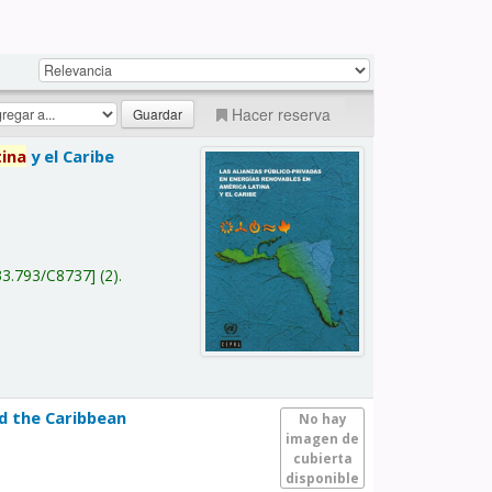
Hacer reserva
tina
y el Caribe
a
33.793/C8737
(2).
nd the Caribbean
No hay
imagen de
cubierta
disponible