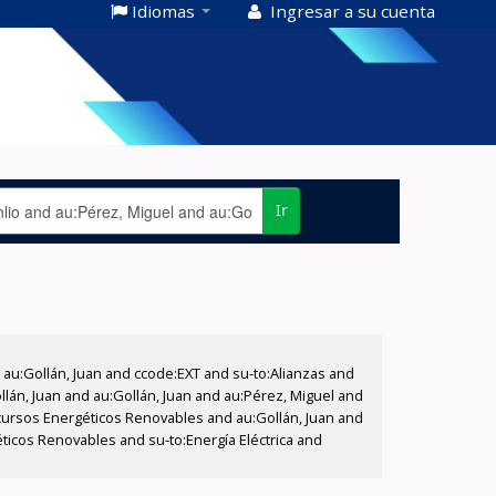
Idiomas
Ingresar a su cuenta
Ir
u:Gollán, Juan and ccode:EXT and su-to:Alianzas and
ollán, Juan and au:Gollán, Juan and au:Pérez, Miguel and
cursos Energéticos Renovables and au:Gollán, Juan and
icos Renovables and su-to:Energía Eléctrica and