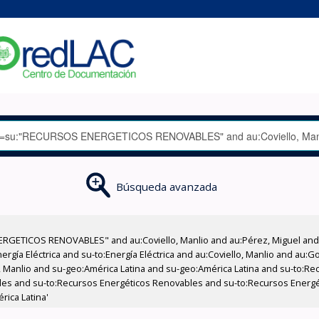
Búsqueda avanzada
RGETICOS RENOVABLES" and au:Coviello, Manlio and au:Pérez, Miguel and a
rgía Eléctrica and su-to:Energía Eléctrica and au:Coviello, Manlio and au:G
, Manlio and su-geo:América Latina and su-geo:América Latina and su-to:Re
les and su-to:Recursos Energéticos Renovables and su-to:Recursos Energét
rica Latina'