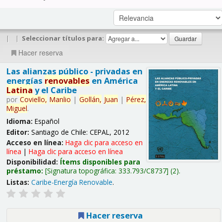
|
|
Seleccionar títulos para:
Hacer reserva
Las alianzas público - privadas en
energías
renovables
en América
Latina
y el Caribe
por
Coviello,
Manlio
|
Gollán,
Juan
|
Pérez,
Miguel
.
Idioma:
Español
Editor:
Santiago de Chile: CEPAL, 2012
Acceso en línea:
Haga clic para acceso en
línea
|
Haga clic para acceso en línea
Disponibilidad:
Ítems disponibles para
préstamo:
Signatura topográfica:
333.793/C8737
(2).
Listas:
Caribe-Energía Renovable
.
Hacer reserva