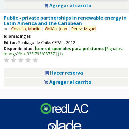
Agregar al carrito
Public - private partnerships in renewable energy in
Latin America and the Caribbean
por
Coviello,
Manlio
|
Gollán,
Juan
|
Pérez,
Miguel
.
Idioma:
Inglés
Editor:
Santiago de Chile: CEPAL, 2012
Disponibilidad:
Ítems disponibles para préstamo:
Signatura
topográfica:
333.793/C8737i
(1).
Hacer reserva
Agregar al carrito