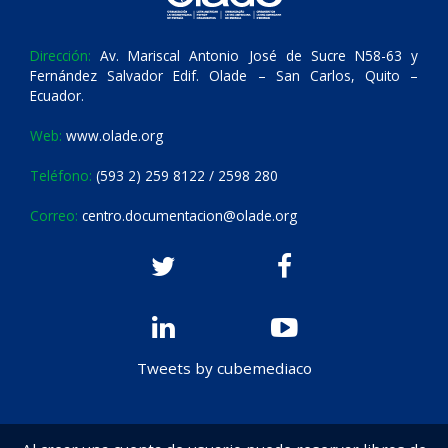
Dirección:
Av. Mariscal Antonio José de Sucre N58-63 y
Fernández Salvador Edif. Olade – San Carlos, Quito –
Ecuador.
Web:
www.olade.org
Teléfono:
(593 2) 259 8122 / 2598 280
Correo:
centro.documentacion@olade.org
Tweets by cubemediaco