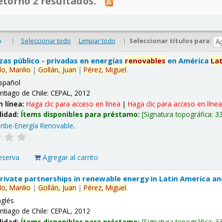
tornó 2 resultados.
|
Seleccionar todo
Limpiar todo
|
Seleccionar títulos para:
o
nzas público - privadas en energías
renovables
en América
La
lo,
Manlio
|
Gollán,
Juan
|
Pérez,
Miguel
.
spañol
ntiago de Chile: CEPAL, 2012
n línea:
Haga clic para acceso en línea
|
Haga clic para acceso en líne
lidad:
Ítems disponibles para préstamo:
Signatura topográfica:
3
ribe-Energía Renovable
.
eserva
Agregar al carrito
 private partnerships in renewable energy in Latin America a
lo,
Manlio
|
Gollán,
Juan
|
Pérez,
Miguel
.
nglés
ntiago de Chile: CEPAL, 2012
lidad:
Ítems disponibles para préstamo:
Signatura topográfica:
3