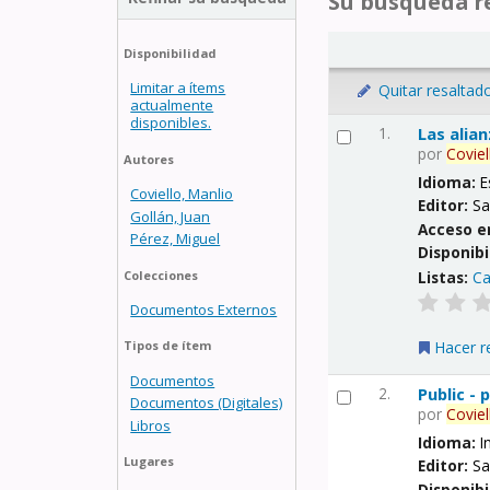
Su búsqueda re
Disponibilidad
Limitar a ítems
Quitar resaltad
actualmente
disponibles.
1.
Las alia
por
Coviel
Autores
Idioma:
E
Coviello, Manlio
Editor:
Sa
Gollán, Juan
Acceso e
Pérez, Miguel
Disponibi
Listas:
Ca
Colecciones
Documentos Externos
Hacer r
Tipos de ítem
Documentos
2.
Public -
Documentos (Digitales)
por
Coviel
Libros
Idioma:
I
Lugares
Editor:
Sa
Disponibi