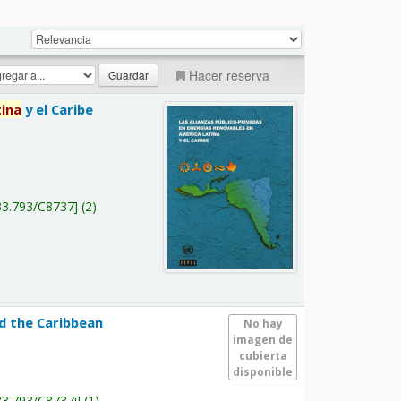
Hacer reserva
tina
y el Caribe
a
33.793/C8737
(2).
nd the Caribbean
No hay
imagen de
cubierta
disponible
33.793/C8737i
(1).