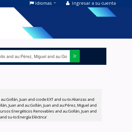
Idiomas
Ingresar a su cuenta
Ir
u:Gollán, Juan and ccode:EXT and su-to:Alianzas and
ollán, Juan and au:Gollán, Juan and au:Pérez, Miguel and
cursos Energéticos Renovables and au:Gollán, Juan and
d su-to:Energía Eléctrica'