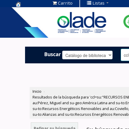
Carrito
Listas
Centro de
Documentación
OLADE -
Buscar
Inicio
›
Resultados de la búsqueda para 'ccl=su:"RECURSOS ENE
au:Pérez, Miguel and su-geo:América Latina and su-to:Ene
su-to:Recursos Energéticos Renovables and au:Coviello
su-to:Alianzas and su-to:Recursos Energéticos Renovabl
Refinar su búsqueda