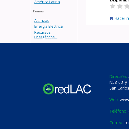
América Latina
Temas
Hacer r
Alianzas
Energía Eléctrica
Recursos
Energéticos...
Dirección:
A
N58-63 y 
San Carlos
Web:
www.
Teléfono:
Correo:
ce