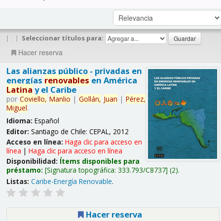
|
|
Seleccionar títulos para:
Hacer reserva
Las alianzas público - privadas en
energías
renovables
en América
Latina
y el Caribe
por
Coviello,
Manlio
|
Gollán,
Juan
|
Pérez,
Miguel
.
Idioma:
Español
Editor:
Santiago de Chile: CEPAL, 2012
Acceso en línea:
Haga clic para acceso en
línea
|
Haga clic para acceso en línea
Disponibilidad:
Ítems disponibles para
préstamo:
Signatura topográfica:
333.793/C8737
(2).
Listas:
Caribe-Energía Renovable
.
Hacer reserva