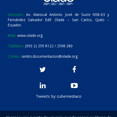
Dirección:
Av. Mariscal Antonio José de Sucre N58-63 y
Fernández Salvador Edif. Olade – San Carlos, Quito –
Ecuador.
Web:
www.olade.org
Teléfono:
(593 2) 259 8122 / 2598 280
Correo:
centro.documentacion@olade.org
Tweets by cubemediaco