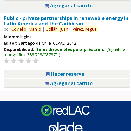
Agregar al carrito
Public - private partnerships in renewable energy in
Latin America and the Caribbean
por
Coviello,
Manlio
|
Gollán,
Juan
|
Pérez,
Miguel
.
Idioma:
Inglés
Editor:
Santiago de Chile: CEPAL, 2012
Disponibilidad:
Ítems disponibles para préstamo:
Signatura
topográfica:
333.793/C8737i
(1).
Hacer reserva
Agregar al carrito