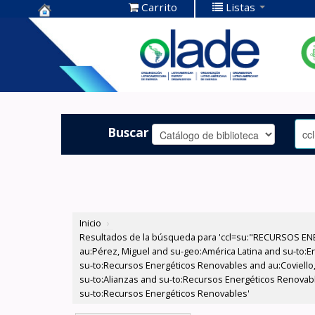
Carrito
Listas
Centro de
Documentación
OLADE -
Buscar
Inicio
›
Resultados de la búsqueda para 'ccl=su:"RECURSOS ENE
au:Pérez, Miguel and su-geo:América Latina and su-to:Ene
su-to:Recursos Energéticos Renovables and au:Coviello
su-to:Alianzas and su-to:Recursos Energéticos Renovabl
su-to:Recursos Energéticos Renovables'