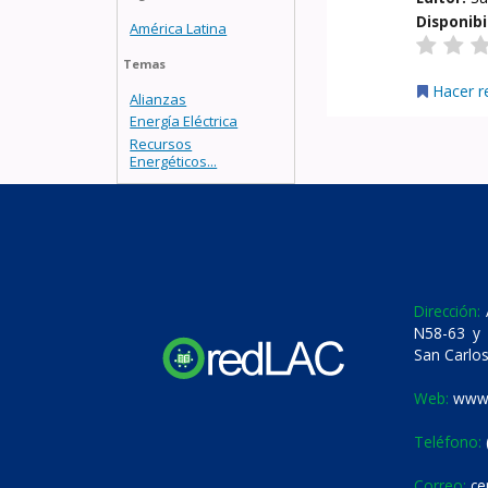
Disponibi
América Latina
Temas
Hacer r
Alianzas
Energía Eléctrica
Recursos
Energéticos...
Dirección:
A
N58-63 y 
San Carlos
Web:
www.
Teléfono:
Correo:
ce