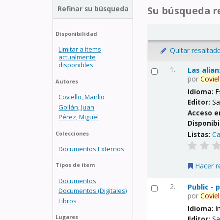
Refinar su búsqueda
Su búsqueda re
Disponibilidad
Limitar a ítems
Quitar resaltad
actualmente
disponibles.
1.
Las alia
por
Coviel
Autores
Idioma:
E
Coviello, Manlio
Editor:
Sa
Gollán, Juan
Acceso e
Pérez, Miguel
Disponibi
Listas:
Ca
Colecciones
Documentos Externos
Hacer r
Tipos de ítem
Documentos
2.
Public -
Documentos (Digitales)
por
Coviel
Libros
Idioma:
I
Lugares
Editor:
Sa