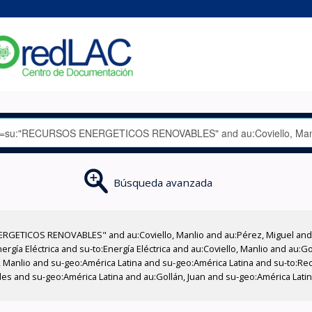
Búsqueda avanzada
RGETICOS RENOVABLES" and au:Coviello, Manlio and au:Pérez, Miguel and a
rgía Eléctrica and su-to:Energía Eléctrica and au:Coviello, Manlio and au:G
, Manlio and su-geo:América Latina and su-geo:América Latina and su-to:Re
es and su-geo:América Latina and au:Gollán, Juan and su-geo:América Lati