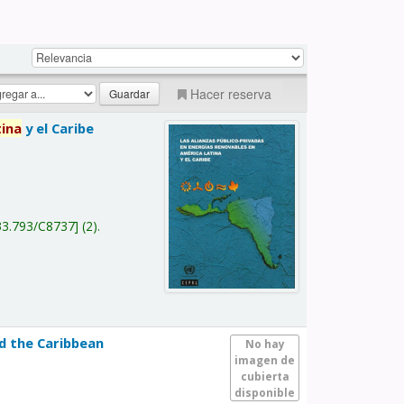
Hacer reserva
tina
y el Caribe
a
33.793/C8737
(2).
nd the Caribbean
No hay
imagen de
cubierta
disponible