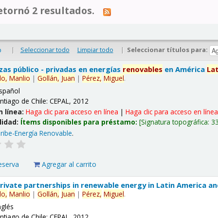
tornó 2 resultados.
|
Seleccionar todo
Limpiar todo
|
Seleccionar títulos para:
o
nzas público - privadas en energías
renovables
en América
La
lo,
Manlio
|
Gollán,
Juan
|
Pérez,
Miguel
.
spañol
ntiago de Chile: CEPAL, 2012
n línea:
Haga clic para acceso en línea
|
Haga clic para acceso en líne
lidad:
Ítems disponibles para préstamo:
Signatura topográfica:
3
ribe-Energía Renovable
.
eserva
Agregar al carrito
 private partnerships in renewable energy in Latin America a
lo,
Manlio
|
Gollán,
Juan
|
Pérez,
Miguel
.
nglés
ntiago de Chile: CEPAL, 2012