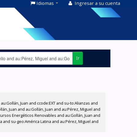
Idiomas
Ingresar a su cuenta
Ir
u:Gollán, Juan and ccode:EXT and su-to:Alianzas and
ollán, Juan and au:Gollán, Juan and au:Pérez, Miguel and
cursos Energéticos Renovables and au:Gollán, Juan and
na and su-geo:América Latina and au:Pérez, Miguel and