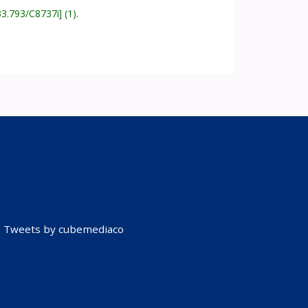
33.793/C8737i
(1).
Tweets by cubemediaco