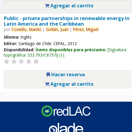
Agregar al carrito
Public - private partnerships in renewable energy in
Latin America and the Caribbean
por
Coviello,
Manlio
|
Gollán,
Juan
|
Pérez,
Miguel
.
Idioma:
Inglés
Editor:
Santiago de Chile: CEPAL, 2012
Disponibilidad:
Ítems disponibles para préstamo:
Signatura
topográfica:
333.793/C8737i
(1).
Hacer reserva
Agregar al carrito