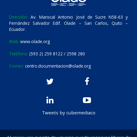
Dirección:
Av. Mariscal Antonio José de Sucre N58-63 y
Fernández Salvador Edif. Olade – San Carlos, Quito –
Ecuador.
Web:
www.olade.org
Teléfono:
(593 2) 259 8122 / 2598 280
Correo:
centro.documentacion@olade.org
Tweets by cubemediaco