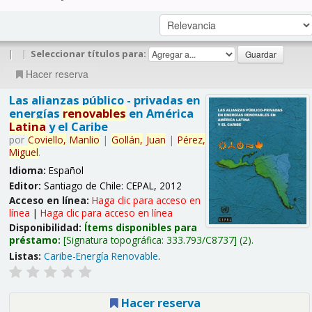
|
|
Seleccionar títulos para:
Hacer reserva
Las alianzas público - privadas en
energías
renovables
en América
Latina
y el Caribe
por
Coviello,
Manlio
|
Gollán,
Juan
|
Pérez,
Miguel
.
Idioma:
Español
Editor:
Santiago de Chile: CEPAL, 2012
Acceso en línea:
Haga clic para acceso en
línea
|
Haga clic para acceso en línea
Disponibilidad:
Ítems disponibles para
préstamo:
Signatura topográfica:
333.793/C8737
(2).
Listas:
Caribe-Energía Renovable
.
Hacer reserva