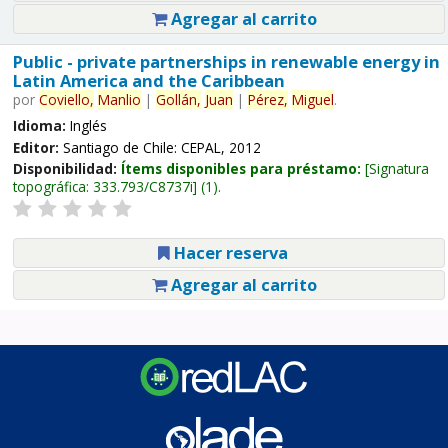
Agregar al carrito
Public - private partnerships in renewable energy in
Latin America and the Caribbean
por
Coviello,
Manlio
|
Gollán,
Juan
|
Pérez,
Miguel
.
Idioma:
Inglés
Editor:
Santiago de Chile: CEPAL, 2012
Disponibilidad:
Ítems disponibles para préstamo:
Signatura
topográfica:
333.793/C8737i
(1).
Hacer reserva
Agregar al carrito