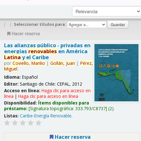
|
|
Seleccionar títulos para:
Hacer reserva
Las alianzas público - privadas en
energías
renovables
en América
Latina
y el Caribe
por
Coviello,
Manlio
|
Gollán,
Juan
|
Pérez,
Miguel
.
Idioma:
Español
Editor:
Santiago de Chile: CEPAL, 2012
Acceso en línea:
Haga clic para acceso en
línea
|
Haga clic para acceso en línea
Disponibilidad:
Ítems disponibles para
préstamo:
Signatura topográfica:
333.793/C8737
(2).
Listas:
Caribe-Energía Renovable
.
Hacer reserva