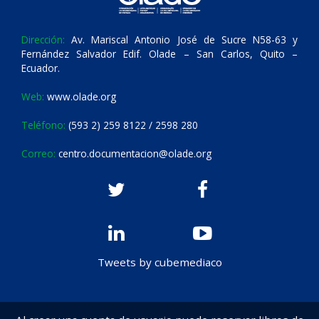
Dirección:
Av. Mariscal Antonio José de Sucre N58-63 y
Fernández Salvador Edif. Olade – San Carlos, Quito –
Ecuador.
Web:
www.olade.org
Teléfono:
(593 2) 259 8122 / 2598 280
Correo:
centro.documentacion@olade.org
Tweets by cubemediaco