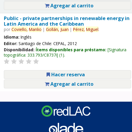
Agregar al carrito
Public - private partnerships in renewable energy in
Latin America and the Caribbean
por
Coviello,
Manlio
|
Gollán,
Juan
|
Pérez,
Miguel
.
Idioma:
Inglés
Editor:
Santiago de Chile: CEPAL, 2012
Disponibilidad:
Ítems disponibles para préstamo:
Signatura
topográfica:
333.793/C8737i
(1).
Hacer reserva
Agregar al carrito