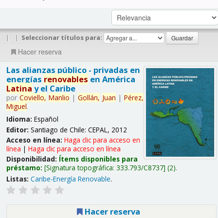
|
|
Seleccionar títulos para:
Hacer reserva
Las alianzas público - privadas en
energías
renovables
en América
Latina
y el Caribe
por
Coviello,
Manlio
|
Gollán,
Juan
|
Pérez,
Miguel
.
Idioma:
Español
Editor:
Santiago de Chile: CEPAL, 2012
Acceso en línea:
Haga clic para acceso en
línea
|
Haga clic para acceso en línea
Disponibilidad:
Ítems disponibles para
préstamo:
Signatura topográfica:
333.793/C8737
(2).
Listas:
Caribe-Energía Renovable
.
Hacer reserva