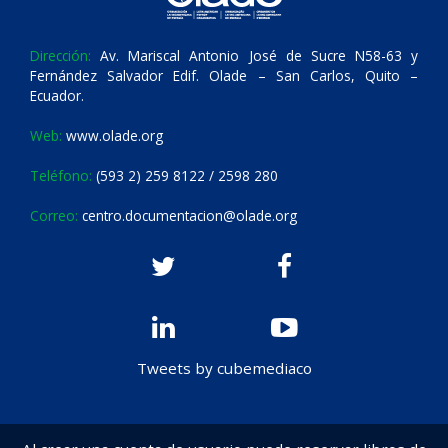
Dirección:
Av. Mariscal Antonio José de Sucre N58-63 y
Fernández Salvador Edif. Olade – San Carlos, Quito –
Ecuador.
Web:
www.olade.org
Teléfono:
(593 2) 259 8122 / 2598 280
Correo:
centro.documentacion@olade.org
Tweets by cubemediaco