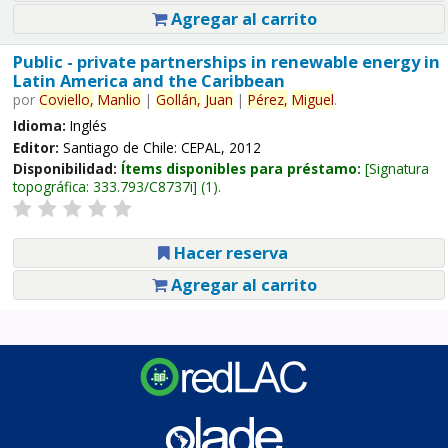
Agregar al carrito
Public - private partnerships in renewable energy in
Latin America and the Caribbean
por
Coviello,
Manlio
|
Gollán,
Juan
|
Pérez,
Miguel
.
Idioma:
Inglés
Editor:
Santiago de Chile: CEPAL, 2012
Disponibilidad:
Ítems disponibles para préstamo:
Signatura
topográfica:
333.793/C8737i
(1).
Hacer reserva
Agregar al carrito