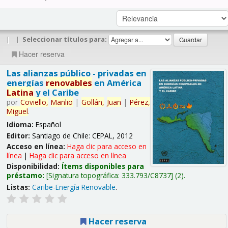
|
|
Seleccionar títulos para:
Hacer reserva
Las alianzas público - privadas en
energías
renovables
en América
Latina
y el Caribe
por
Coviello,
Manlio
|
Gollán,
Juan
|
Pérez,
Miguel
.
Idioma:
Español
Editor:
Santiago de Chile: CEPAL, 2012
Acceso en línea:
Haga clic para acceso en
línea
|
Haga clic para acceso en línea
Disponibilidad:
Ítems disponibles para
préstamo:
Signatura topográfica:
333.793/C8737
(2).
Listas:
Caribe-Energía Renovable
.
Hacer reserva