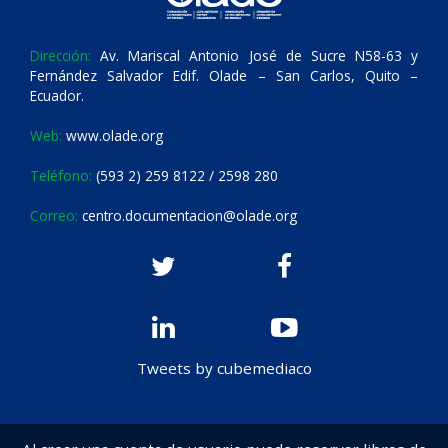
Dirección:
Av. Mariscal Antonio José de Sucre N58-63 y
Fernández Salvador Edif. Olade – San Carlos, Quito –
Ecuador.
Web:
www.olade.org
Teléfono:
(593 2) 259 8122 / 2598 280
Correo:
centro.documentacion@olade.org
Tweets by cubemediaco