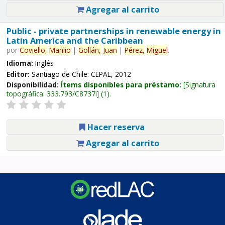
Agregar al carrito
Public - private partnerships in renewable energy in
Latin America and the Caribbean
por
Coviello,
Manlio
|
Gollán,
Juan
|
Pérez,
Miguel
.
Idioma:
Inglés
Editor:
Santiago de Chile: CEPAL, 2012
Disponibilidad:
Ítems disponibles para préstamo:
Signatura
topográfica:
333.793/C8737i
(1).
Hacer reserva
Agregar al carrito