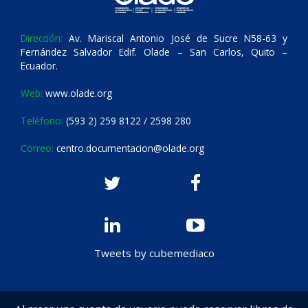
Dirección:
Av. Mariscal Antonio José de Sucre N58-63 y
Fernández Salvador Edif. Olade – San Carlos, Quito –
Ecuador.
Web:
www.olade.org
Teléfono:
(593 2) 259 8122 / 2598 280
Correo:
centro.documentacion@olade.org
Tweets by cubemediaco