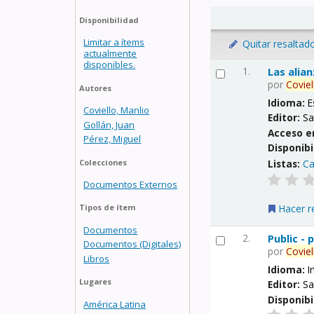
Disponibilidad
Limitar a ítems
Quitar resaltad
actualmente
disponibles.
1.
Las alia
por
Coviel
Autores
Idioma:
E
Coviello, Manlio
Editor:
Sa
Gollán, Juan
Acceso e
Pérez, Miguel
Disponibi
Listas:
Ca
Colecciones
Documentos Externos
Hacer r
Tipos de ítem
Documentos
2.
Public -
Documentos (Digitales)
por
Coviel
Libros
Idioma:
I
Lugares
Editor:
Sa
Disponibi
América Latina