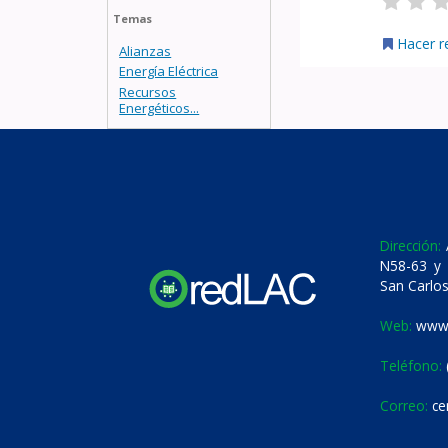
Temas
Hacer r
Alianzas
Energía Eléctrica
Recursos
Energéticos...
Dirección:
A
N58-63 y 
San Carlos
Web:
www.
Teléfono:
Correo:
ce