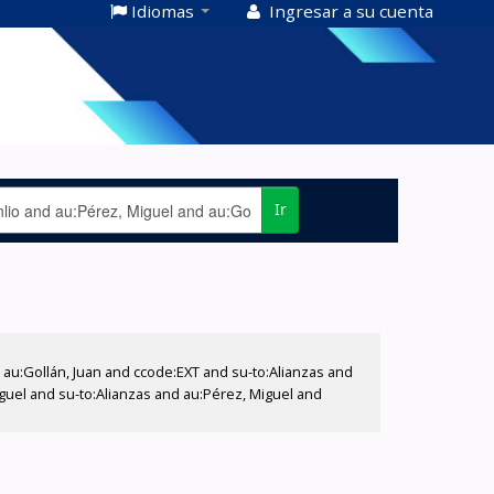
Idiomas
Ingresar a su cuenta
Ir
u:Gollán, Juan and ccode:EXT and su-to:Alianzas and
iguel and su-to:Alianzas and au:Pérez, Miguel and