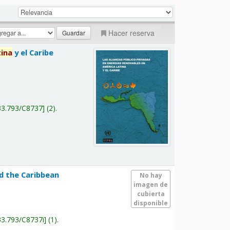
Hacer reserva
tina
y el Caribe
a
33.793/C8737
(2).
nd the Caribbean
No hay
imagen de
cubierta
disponible
33.793/C8737i
(1).