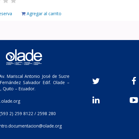
eserva
Agregar al carrito
v. Mariscal Antonio José de Sucre
Fernández Salvador Edif. Olade –
, Quito – Ecuador.
olade.org
(593 2) 259 8122 / 2598 280
ntro.documentacion@olade.org