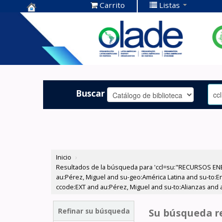
Carrito
Listas
Centro de
Documentación
OLADE -
Buscar
Inicio
›
Resultados de la búsqueda para 'ccl=su:"RECURSOS ENE
au:Pérez, Miguel and su-geo:América Latina and su-to:En
ccode:EXT and au:Pérez, Miguel and su-to:Alianzas and a
Refinar su búsqueda
Su búsqueda re