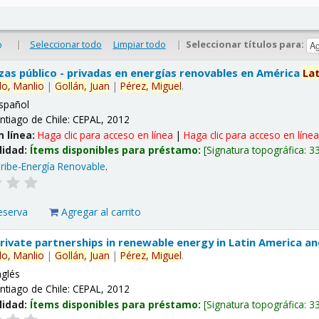
|
Seleccionar todo
Limpiar todo
|
Seleccionar títulos para:
o
nzas público - privadas en energías renovables en América
La
lo,
Manlio
|
Gollán,
Juan
|
Pérez,
Miguel
.
spañol
ntiago de Chile: CEPAL, 2012
n línea:
Haga clic para acceso en línea
|
Haga clic para acceso en líne
lidad:
Ítems disponibles para préstamo:
Signatura topográfica:
3
ribe-Energía Renovable
.
eserva
Agregar al carrito
 private partnerships in renewable energy in Latin America a
lo,
Manlio
|
Gollán,
Juan
|
Pérez,
Miguel
.
nglés
ntiago de Chile: CEPAL, 2012
lidad:
Ítems disponibles para préstamo:
Signatura topográfica:
3