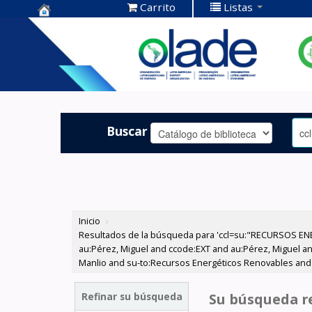
Carrito
Listas
Centro de
Documentación
OLADE -
Buscar
Inicio
›
Resultados de la búsqueda para 'ccl=su:"RECURSOS ENE
au:Pérez, Miguel and ccode:EXT and au:Pérez, Miguel and
Manlio and su-to:Recursos Energéticos Renovables and au
Refinar su búsqueda
Su búsqueda re