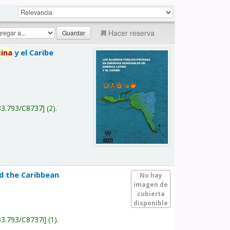
Hacer reserva
tina
y el Caribe
a
33.793/C8737
(2).
nd the Caribbean
No hay
imagen de
cubierta
disponible
33.793/C8737i
(1).