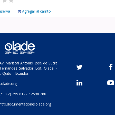
eserva
Agregar al carrito
v. Mariscal Antonio José de Sucre
Fernández Salvador Edif. Olade –
, Quito – Ecuador.
olade.org
(593 2) 259 8122 / 2598 280
ntro.documentacion@olade.org