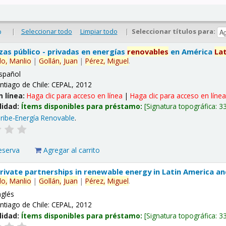
|
Seleccionar todo
Limpiar todo
|
Seleccionar títulos para:
o
nzas público - privadas en energías
renovables
en América
La
lo,
Manlio
|
Gollán,
Juan
|
Pérez,
Miguel
.
spañol
ntiago de Chile: CEPAL, 2012
n línea:
Haga clic para acceso en línea
|
Haga clic para acceso en líne
lidad:
Ítems disponibles para préstamo:
Signatura topográfica:
3
ribe-Energía Renovable
.
eserva
Agregar al carrito
 private partnerships in renewable energy in Latin America a
lo,
Manlio
|
Gollán,
Juan
|
Pérez,
Miguel
.
nglés
ntiago de Chile: CEPAL, 2012
lidad:
Ítems disponibles para préstamo:
Signatura topográfica:
3