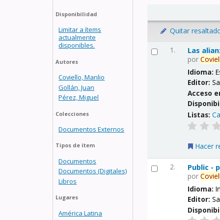
Disponibilidad
Limitar a ítems
Quitar resaltad
actualmente
disponibles.
1.
Las alia
por
Coviel
Autores
Idioma:
E
Coviello, Manlio
Editor:
Sa
Gollán, Juan
Acceso e
Pérez, Miguel
Disponibi
Listas:
Ca
Colecciones
Documentos Externos
Hacer r
Tipos de ítem
Documentos
2.
Public -
Documentos (Digitales)
por
Coviel
Libros
Idioma:
I
Lugares
Editor:
Sa
Disponibi
América Latina