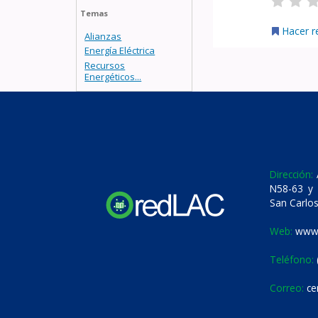
Temas
Hacer r
Alianzas
Energía Eléctrica
Recursos
Energéticos...
Dirección:
A
N58-63 y 
San Carlos
Web:
www.
Teléfono:
Correo:
ce