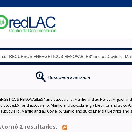
Búsqueda avanzada
RGETICOS RENOVABLES" and au:Coviello, Manlio and au:Pérez, Miguel and a
 ccode:EXT and au:Coviello, Manlio and su-to:Energía Eléctrica and su-to:A
:Coviello, Manlio and au:Coviello, Manlio and su-to:Energía Eléctrica and 
tornó 2 resultados.