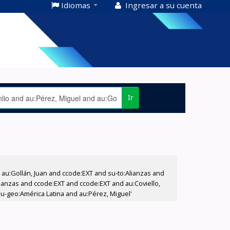
Idiomas
Ingresar a su cuenta
Ir
u:Gollán, Juan and ccode:EXT and su-to:Alianzas and
lianzas and ccode:EXT and ccode:EXT and au:Coviello,
su-geo:América Latina and au:Pérez, Miguel'