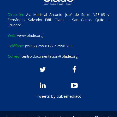
Dirección:
Av. Mariscal Antonio José de Sucre N58-63 y
Fernández Salvador Edif. Olade – San Carlos, Quito –
Ecuador.
Web:
www.olade.org
Teléfono:
(593 2) 259 8122 / 2598 280
Correo:
centro.documentacion@olade.org
Tweets by cubemediaco