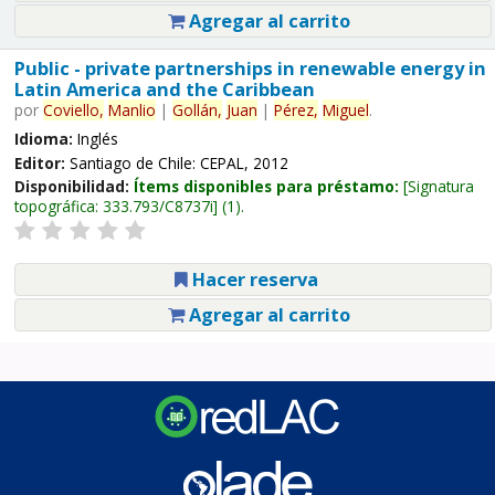
Agregar al carrito
Public - private partnerships in renewable energy in
Latin America and the Caribbean
por
Coviello,
Manlio
|
Gollán,
Juan
|
Pérez,
Miguel
.
Idioma:
Inglés
Editor:
Santiago de Chile: CEPAL, 2012
Disponibilidad:
Ítems disponibles para préstamo:
Signatura
topográfica:
333.793/C8737i
(1).
Hacer reserva
Agregar al carrito