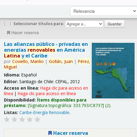
|
|
Seleccionar títulos para:
Hacer reserva
Las alianzas público - privadas en
energías
renovables
en América
Latina
y el Caribe
por
Coviello,
Manlio
|
Gollán,
Juan
|
Pérez,
Miguel
.
Idioma:
Español
Editor:
Santiago de Chile: CEPAL, 2012
Acceso en línea:
Haga clic para acceso en
línea
|
Haga clic para acceso en línea
Disponibilidad:
Ítems disponibles para
préstamo:
Signatura topográfica:
333.793/C8737
(2).
Listas:
Caribe-Energía Renovable
.
Hacer reserva