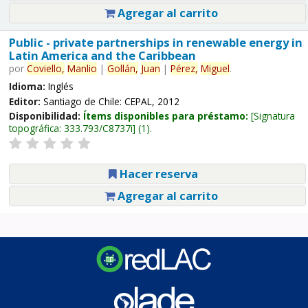
Agregar al carrito
Public - private partnerships in renewable energy in
Latin America and the Caribbean
por
Coviello,
Manlio
|
Gollán,
Juan
|
Pérez,
Miguel
.
Idioma:
Inglés
Editor:
Santiago de Chile: CEPAL, 2012
Disponibilidad:
Ítems disponibles para préstamo:
Signatura
topográfica:
333.793/C8737i
(1).
Hacer reserva
Agregar al carrito