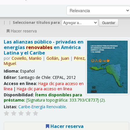
|
|
Seleccionar títulos para:
Hacer reserva
Las alianzas público - privadas en
energías
renovables
en América
Latina y el Caribe
por
Coviello,
Manlio
|
Gollán,
Juan
|
Pérez,
Miguel
.
Idioma:
Español
Editor:
Santiago de Chile: CEPAL, 2012
Acceso en línea:
Haga clic para acceso en
línea
|
Haga clic para acceso en línea
Disponibilidad:
Ítems disponibles para
préstamo:
Signatura topográfica:
333.793/C8737
(2).
Listas:
Caribe-Energía Renovable
.
Hacer reserva