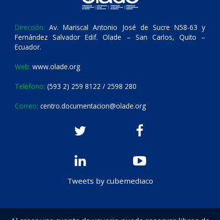
Dirección:
Av. Mariscal Antonio José de Sucre N58-63 y
Fernández Salvador Edif. Olade – San Carlos, Quito –
Ecuador.
Web:
www.olade.org
Teléfono:
(593 2) 259 8122 / 2598 280
Correo:
centro.documentacion@olade.org
Tweets by cubemediaco