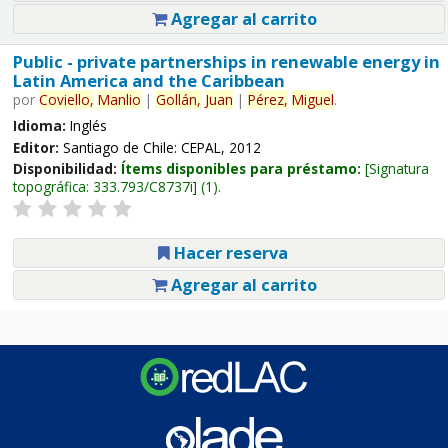
Agregar al carrito
Public - private partnerships in renewable energy in
Latin America and the Caribbean
por
Coviello,
Manlio
|
Gollán,
Juan
|
Pérez,
Miguel
.
Idioma:
Inglés
Editor:
Santiago de Chile: CEPAL, 2012
Disponibilidad:
Ítems disponibles para préstamo:
Signatura
topográfica:
333.793/C8737i
(1).
Hacer reserva
Agregar al carrito