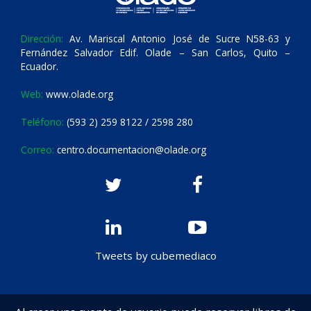
Dirección:
Av. Mariscal Antonio José de Sucre N58-63 y
Fernández Salvador Edif. Olade – San Carlos, Quito –
Ecuador.
Web:
www.olade.org
Teléfono:
(593 2) 259 8122 / 2598 280
Correo:
centro.documentacion@olade.org
Tweets by cubemediaco