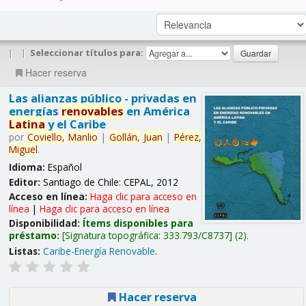
|
|
Seleccionar títulos para:
Hacer reserva
Las alianzas público - privadas en
energías
renovables
en América
Latina
y el Caribe
por
Coviello,
Manlio
|
Gollán,
Juan
|
Pérez,
Miguel
.
Idioma:
Español
Editor:
Santiago de Chile: CEPAL, 2012
Acceso en línea:
Haga clic para acceso en
línea
|
Haga clic para acceso en línea
Disponibilidad:
Ítems disponibles para
préstamo:
Signatura topográfica:
333.793/C8737
(2).
Listas:
Caribe-Energía Renovable
.
Hacer reserva